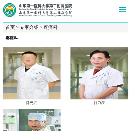
首页
>
专家介绍
>
疼痛科
疼痛科
陈元振
陈乃庆