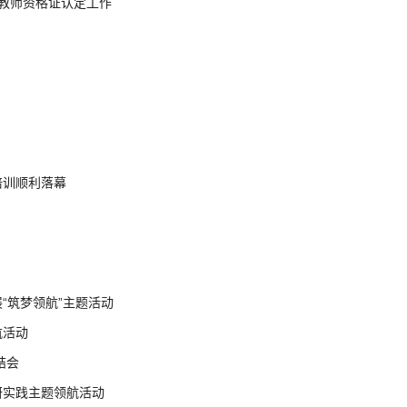
年教师资格证认定工作
培训顺利落幕
“筑梦领航”主题活动
航活动
结会
研实践主题领航活动