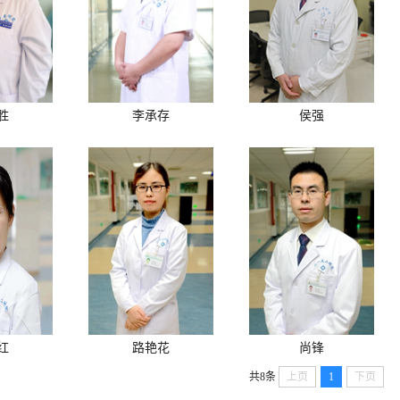
胜
李承存
侯强
红
路艳花
尚锋
共8条
上页
1
下页