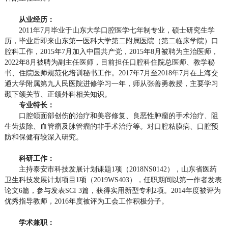
从业经历：
2011年7月毕业于山东大学口腔医学七年制专业，硕士研究生学
历，毕业后即来山东第一医科大学第二附属医院（第二临床学院）口
腔科工作，2015年7月加入中国共产党，2015年8月被聘为主治医师，
2022年8月被聘为副主任医师，目前担任口腔科住院总医师、教学秘
书、住院医师规范化培训秘书工作。
2017年7月至2018年7月在上海交
通大学附属第九人民医院进修学习一年，师从张善勇教授，主要学习
颞下颌关节、正颌外科相关知识。
专业特长：
口腔颌面部创伤的治疗和美容修复、良恶性肿瘤的手术治疗、阻
生齿拔除、血管瘤及脉管瘤的非手术治疗等。对口腔粘膜病、口腔预
防和保健有较深入研究。
科研工作：
主持泰安市科技发展计划课题1项（2018NS0142），山东省医药
卫生科技发展计划项目1项（2019WS403），任职期间以第一作者发表
论文6篇，参与发表SCI 3篇，获得实用新型专利2项。2014年度被评为
优秀指导教师，2016年度被评为工会工作积极分子。
学术兼职：