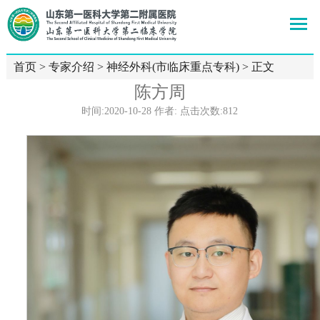
首页
>
专家介绍
>
神经外科(市临床重点专科)
> 正文
陈方周
时间:2020-10-28 作者: 点击次数:
812