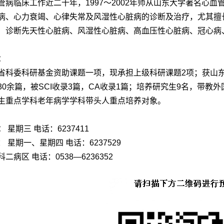
管病临床工作近二十年，1997～2002年师从山东大学著名心
病、心力衰竭、心律失常及风湿性心脏病的诊断及治疗，尤其擅
）诊断先天性心脏病、风湿性心脏病、高血压性心脏病、冠心病
：
省科委科研基金资助课题一项，现承担上级科研课题2项；获山东
30余篇，被SCI收录3篇，CA收录1篇；培养研究生9名，带教
生重点学科老年病学学科带头人重点培养对象。
：
星期三 电话：6237411
 星期一、星期四 电话：6237529
二病区 电话：0538—6236352