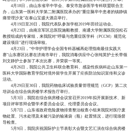
4月18日，由山东省卒中学会、泰安市急诊医学专科联盟联合主
办，山东第一医科大学第二附属医院承办的“重症脑卒中患者的镇静镇
痛管理沙龙”在泰山宝盛大酒店举行。
4月19日至20日，我院代表队参加学校2019年田径运动会。
4月23日，由南京军区总医院施毅教授、南通大学附属医院倪松石
教授组成的专家组，来我院对“呼吸与危重症医学科（PCCM）规范化
建设项目”进行现场审核。
4月23日，“中华护理学会全国专科器械再处理指南最佳实践大
赛”山东赛区比赛在济南市举行，我院消毒供应中心张纯英护士长带领
刘文静护士参加了本次比赛，并荣获一等奖。
4月26日，我院公共卫生科联合教育科、感染性疾病科赴山东第一
医科大学国际教育学院对境外留学生开展了疟疾防治知识宣传和义诊
活动。
4月29日至30日，我院药物临床试验质量管理规范（GCP）第二次
培训会在综合病房楼学术报告厅举行。
5月3日，我院在综合病房楼会议室召开2019年拟开展新技术、新
项目评审答辩会暨学术委员会会议、伦理委员会会议。
5月7日，山东省政府危险废物排查整治核查小组来我院对医疗废
物处置、污水处理及未被污染的输液袋（瓶）处置情况，进行现场督
导检查。
5月9日，我院庆祝国际护士节表彰大会暨文艺汇演在综合病房楼