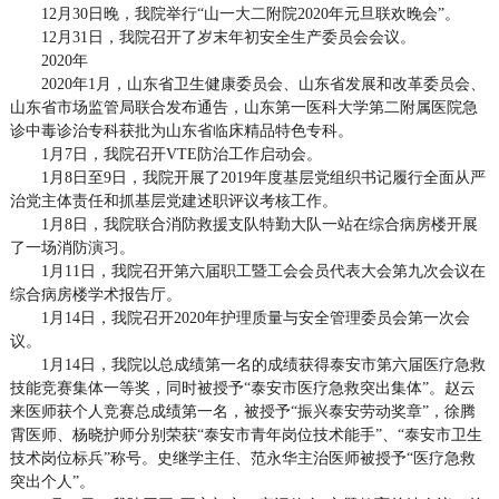
12月30日晚，我院举行“山一大二附院2020年元旦联欢晚会”。
12月31日，我院召开了岁末年初安全生产委员会会议。
2020年
2020年1月，山东省卫生健康委员会、山东省发展和改革委员会、
山东省市场监管局联合发布通告，山东第一医科大学第二附属医院急
诊中毒诊治专科获批为山东省临床精品特色专科。
1月7日，我院召开VTE防治工作启动会。
1月8日至9日，我院开展了2019年度基层党组织书记履行全面从严
治党主体责任和抓基层党建述职评议考核工作。
1月8日，我院联合消防救援支队特勤大队一站在综合病房楼开展
了一场消防演习。
1月11日，我院召开第六届职工暨工会会员代表大会第九次会议在
综合病房楼学术报告厅。
1月14日，我院召开2020年护理质量与安全管理委员会第一次会
议。
1月14日，我院以总成绩第一名的成绩获得泰安市第六届医疗急救
技能竞赛集体一等奖，同时被授予“泰安市医疗急救突出集体”。赵云
来医师获个人竞赛总成绩第一名，被授予“振兴泰安劳动奖章”，徐腾
霄医师、杨晓护师分别荣获“泰安市青年岗位技术能手”、“泰安市卫生
技术岗位标兵”称号。史继学主任、范永华主治医师被授予“医疗急救
突出个人”。