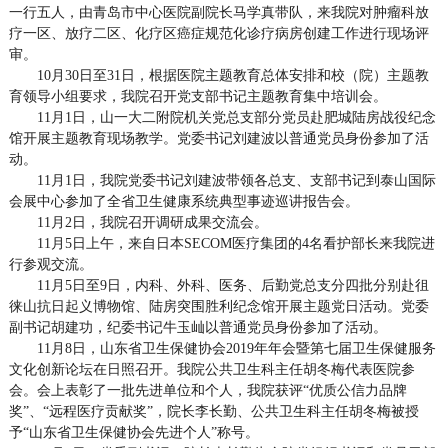
一行五人，由青岛市中心医院副院长马学真带队，来我院对肿瘤科放
疗一区、放疗二区、化疗区癌症规范化诊疗病房创建工作进行现场评
审。
10月30日至31日，根据医院主题教育总体安排和校（院）主题教
育领导小组要求，我院召开党支部书记主题教育集中培训会。
11月1日，山一大二附院机关党总支部分党员赴肥城陆房战役纪念
馆开展主题教育现场教学。党委书记刘建波以普通党员身份参加了活
动。
11月1日，我院党委书记刘建波带领各总支、支部书记到泰山国际
会展中心参加了全省卫生健康系统典型事迹巡讲报告会。
11月2日，我院召开调研成果交流会。
11月5日上午，来自日本SECOM医疗集团的4名看护部长来我院进
行参观交流。
11月5日至9日，内科、外科、医务、后勤党总支分四批分别赴徂
徕山抗日起义博物馆、陆房突围胜利纪念馆开展主题党日活动。党委
副书记胡建功，纪委书记牛玉屾以普通党员身份参加了活动。
11月8日，山东省卫生保健协会2019年年会暨第七届卫生保健服务
文化创新论坛在日照召开。我院公共卫生科主任胡冬梅代表医院参
会。会上表彰了一批先进单位和个人，我院获评“优质公信力品牌
奖”、“远程医疗贡献奖”，院长李长勤、公共卫生科主任胡冬梅被授
予“山东省卫生保健协会先进个人”称号。