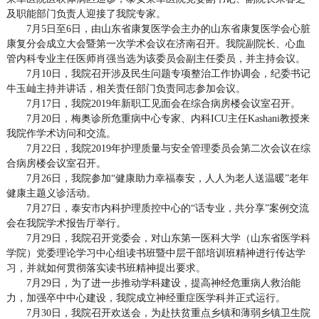
及职能部门负责人迎接了我院专家。
7月5日至6日，由山东省康复医学会主办的山东省康复医学会心脏
康复分会成立大会暨第一次学术会议在济南召开。我院副院长、心血
管内科专业主任医师肖强当选为该委员会副主任委员，并主持会议。
7月10日，我院召开涉及民生问题专项整治工作协调会，纪委书记
牛玉屾主持并讲话，相关责任部门负责同志参加会议。
7月17日，我院2019年新职工见面会在综合病房楼会议室召开。
7月20日，梅奥诊所危重病中心专家、内科ICU主任Kashani教授来
我院作学术访问和交流。
7月22日，我院2019年护理质量与安全管理委员会第二次会议在综
合病房楼会议室召开。
7月26日，我院参加“健康助力幸福泰安，人人为老人送温暖”老年
健康主题义诊活动。
7月27日，泰安市内科护理质控中心的“话专业，共分享”案例交流
会在我院学术报告厅举行。
7月29日，我院召开党委会，对山东第一医科大学（山东省医学科
学院）党委理论学习中心组读书班暨中层干部培训班精神进行传达学
习，并就如何贯彻落实读书班精神提出要求。
7月29日，为了进一步推动学科建设，提高神经危重病人救治能
力，加强卒中中心建设，我院成立神经重症医学科并正式运行。
7月30日，我院召开欢送会，为赴扶贫重点乡镇和薄弱乡镇卫生院