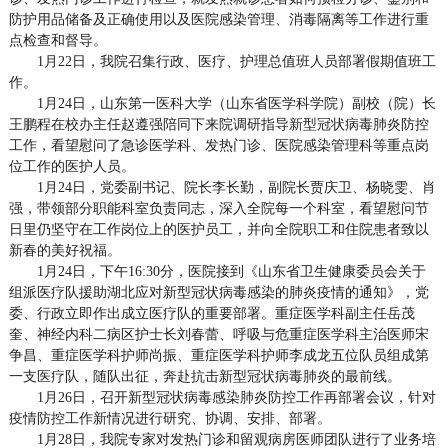
防护用品储备及正确使用以及医院感染管理、消毒隔离等工作进行重
点检查和督导。
1月22日，我院召集行政、医疗、护理总值班人员部署假期值班工
作。
1月24日，山东第一医科大学（山东省医学科学院）副校（院）长
王鹏程在校办主任赵遵强陪同下来院调研指导新型冠状病毒肺炎防控
工作，看望慰问了急诊医学科、发热门诊、医院感染管理科等重点岗
位工作的医护人员。
1月24日，党委副书记、院长李长勤，副院长贾庆卫、杨晓雯、肖
强，带领部分职能科室负责同志，深入全院每一个科室，看望慰问节
日里仍坚守在工作岗位上的医护员工，并向全院职工和住院患者致以
新春的美好祝福。
1月24日，下午16:30分，医院接到《山东省卫生健康委员会关于
组派医疗队援助湖北应对新型冠状病毒感染的肺炎疫情的通知》，党
委、行政立即作出成立医疗队的重要部署。重症医学科副主任岳茂
奎、神经内科二病区护士长刘春蕾、呼吸与危重症医学科主治医师宋
争昌、重症医学科护师尚振、重症医学科护师李成龙五位队员组成第
一支医疗队，随队出征，奔赴抗击新型冠状病毒肺炎的最前线。
1月26日，召开新型冠状病毒感染肺炎防控工作再部署会议，针对
疫情防控工作新情况进行研究、协调、安排、部署。
1月28日，我院专家对发热门诊和留观病房医师团队进行了业务培