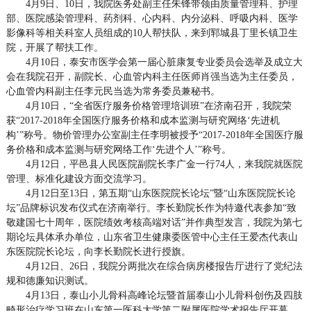
4月9日、10日，我院医务处副主任朱锋带领由质量管理科、护理
部、医院感染管理科、药剂科、心内科、内分泌科、呼吸内科、医学
影像科等相关科室人员组成的10人帮扶队，来到郓城县丁里长镇卫生
院，开展了帮扶工作。
4月10日，泰安市医学会第一届心脏康复专业委员会选举及成立大
会在我院召开，副院长、心血管内科主任医师肖强当选为主任委员，
心血管内科副主任李元民当选为常务委员兼秘书。
4月10日，“全省医疗服务价格管理培训班”在济南召开，我院荣
获“2017-2018年全国医疗服务价格和成本监测与研究网络‘先进机
构’”称号。物价管理办公室副主任李明被授予“2017-2018年全国医疗服
务价格和成本监测与研究网络工作‘先进个人’”称号。
4月12日，平邑县人民医院副院长李广金一行74人，来我院就医院
管理、标准化建设方面交流学习。
4月12日至13日，第五期“山东医院院长论坛”暨“山东医院院长论
坛”品牌标识发布仪式在济南举行。李长勤院长作为特邀代表参加“致
敬建国七十周年，医院绩效考核高端对话”并作典型发言，我院为第七
期论坛具体承办单位，山东省卫生健康委医管中心主任王爱杰代表山
东医院院长论坛，向李长勤院长进行授旗。
4月12日、26日，我院分两批次在综合病房楼报告厅进行了党纪法
规和德廉知识测试。
4月13日，泰山小儿骨科高峰论坛暨首届泰山小儿骨科创伤及四肢
畸形治疗学习班在山东第一医科大学第二附属医院学术报告厅开幕。