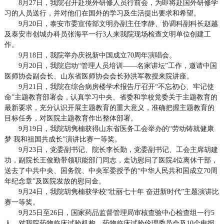
8月27日，我院召开赴境外研修人员行前会，为即将赴国外研修学
习的人员送行，并对他们在国外的学习及生活提出要求和希望。
9月20日，泰安市委宣传部文明办副主任李静、协调科副科长赵越
及泰安市创城办科员张海平一行3人来我院现场检查文明单位创建工
作。
9月18日，我院举办庆祝新中国成立70周年演唱会。
9月20日，我院启动“管理人员培训——名家讲坛”工作，邀请中国
医师协会副会长、山东省医师协会会长孙洪军教授来院讲座。
9月21日，我院在综合病房楼学术报告厅召开“不忘初心、牢记使
命”主题教育部署会，认真学习中央、省委和学校党委关于主题教育的
最新要求，充分认识开展主题教育的重大意义，准确把握主题教育的
目标任务，对医院主题教育作出整体部署。
9月19日，我院胡隽楠获得山东省医务工会举办的“劳动铸就健康
梦 我和祖国共成长”演讲比赛一等奖。
9月23日，党委副书记、院长李长勤，党委副书记、工会主席胡建
功，副院长王俊勤带领职能部门同志，走访慰问了医院4位离休干部，
送去了中共中央、国务院、中央军委授予的“中华人民共和国成立70周
年纪念章”及医院发放的慰问金。
9月24日，我院胡隽楠获学校“壮丽七十年 奋进新时代”主题演讲比
赛一等奖。
9月25日至26日，国家药品监督管理局审核查验中心检查组一行5
人，对我院药物临床试验机构，药物临床试验伦理委员会及10个申报