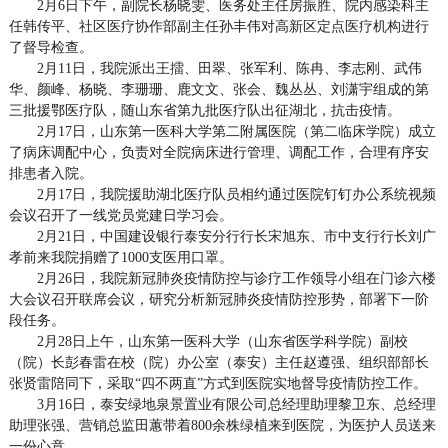
2月6日下午，副院长杨晓雯、医务处主任房振胜、院内感染科主
任韩传平、社区医疗协作部副主任孙丰伟对高新区定点医疗机构进行
了督导检查。
2月11日，我院派出王擂、田翠、张军利、陈冉、李志刚、武伟
华、颜峰、杨晓、李珊珊、鹿文文、张会、魏丛丛、刘潇宇组成的第
三批援鄂医疗队，随山东省第九批医疗队出征湖北，抗击疫情。
2月17日，山东第一医科大学第二附属医院
（第二临床学院）
成立
了病床调配中心，负责对全院病床进行管理、调配工作，合理有序安
排患者入院。
2月17日，我院援助湖北医疗队员相约通过医院钉钉办公系统视频
会议召开了一线党员党建日学习会。
2月21日，中国建设银行泰安分行行长宋旭东、市中支行行长刘广
孝前来我院捐赠了1000支医用口罩。
2月26日，我院新冠肺炎疫情防控与诊疗工作领导小组在门诊六楼
大会议召开联席会议，研究分析新冠肺炎疫情防控形势，部署下一阶
段任务。
2月28日上午，山东第一医科大学（山东省医学科学院）副校
（院）长彭春雷在校（院）办公室（泰安）主任赵遵强、组织部部长
张贤雷陪同下，采取“四不两直”方式到医院实地督导疫情防控工作。
3月16日，泰安绿地泉景置业有限公司总经理助理黎卫东、总经理
助理张强、营销总监田蕙带着800余株绿植来到医院，为医护人员送来
一份心意。