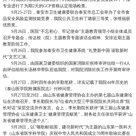
专业进行了为期2天的GCP资格认定现场检查。
9月25-27日，泰安市卫生健康委联合泰安市总工会举办了全市食
品安全风险监测技能竞赛，我院公共卫生科丁璐获三等奖，张维福获
优胜奖。
9月26日，医院“不忘初心、牢记使命”主题教育领导小组全体成员
召开专题会，传达校（院）主题教育专题谈话会精神、安排近期主题
教育阶段工作。
9月26日，我院参加泰安市卫生健康系统 “礼赞新中国 讴歌新时
代”文艺汇演。
9月26日，由国家卫健委组织的国家消除疟疾终审评估组一行4人
由评估组组长汤林华带队莅临我院，对我院消除疟疾工作开展终审评
估。
9月27日，历时四年余的辛勤笔耕，详实记载了我院44年历史的
《泰山医学院附属医院志》付梓问世。
9月27日至29日，由山东省健康管理协会主办的第七届山东健康论
坛在济南召开。李长勤院长与7位省内大型三甲医院院长共同出席“院
长对话”深层交流并作发言。会上，李长勤院长获评“第三届山东健康
管理协会‘山东健康卫士’健康管理贡献奖”，财务处主任张伯平获评“山
东省健康管理先进个人”。
9月28日，以“颂歌献祖国，建功新时代”为主题的山东第一医科大
学（山东省医学科学院）庆祝中华人民共和国成立70周年歌咏比赛在