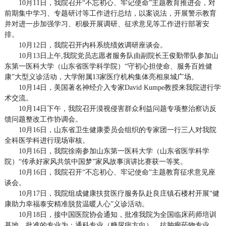
10月11日，我院召开“不忘初心、牢记使命”主题教育推进会，对
前期集中学习、专题研讨等工作进行总结，以案说法，开展警示教育
并对进一步加强学习、积极开展调研、征求意见等工作进行部署安
排。
10月12日，我院召开内科系统绩效调研座谈会。
10月13日上午,我院党员志愿者服务队由副院长王俊勤带队参加山
东第一医科大学（山东省医学科学院）“守初心担使命、服务百姓健
康”大型义诊活动，大学附属13家医疗机构集体亮相泉城广场。
10月14日，美国著名神经介入专家David Kumpe教授来我院进行学
术交流。
10月14日下午，我院召开漠视侵害群众利益问题专项整治察访反
馈问题整改工作协调会。
10月16日，山东省卫生健康委员会组织的专家团一行三人对我院
全科医学科进行现场审核。
10月16日，我院徐南参加山东第一医科大学（山东省医学科学
院）“传承好家风共筑中国梦”家风故事演讲比赛获一等奖。
10月16日，我院召开“不忘初心、牢记使命”主题教育征求意见座
谈会。
10月17日，我院组成健康扶贫医疗服务队赴良庄镇石楼村开展“健
康助力幸福泰安精准脱贫温暖人心”义诊活动。
10月18日，接中国医院协会通知，批准我院为全国临床药师培训
基地，批准的专业为：通科专业（糖尿病方向）、抗肿瘤药物专业、