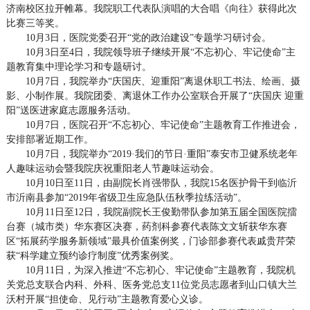
济南校区拉开帷幕。我院职工代表队演唱的大合唱《向往》获得此次
比赛三等奖。
10月3日，医院党委召开“党的政治建设”专题学习研讨会。
10月3日至4日，我院领导班子继续开展“不忘初心、牢记使命”主
题教育集中理论学习和专题研讨。
10月7日，我院举办“庆国庆、迎重阳”离退休职工书法、绘画、摄
影、小制作展。我院团委、离退休工作办公室联合开展了“庆国庆 迎重
阳”送医进家庭志愿服务活动。
10月7日，医院召开“不忘初心、牢记使命”主题教育工作推进会，
安排部署近期工作。
10月7日，我院举办“2019·我们的节日·重阳”泰安市卫健系统老年
人趣味运动会暨我院庆祝重阳老人节趣味运动会。
10月10日至11日，由副院长肖强带队，我院15名医护骨干到临沂
市沂南县参加“2019年省级卫生应急队伍秋季拉练活动”。
10月11日至12日，我院副院长王俊勤带队参加第五届全国医院擂
台赛（城市类）华东赛区决赛，药剂科参赛代表陈文文斩获华东赛
区“拓展药学服务新领域”最具价值案例奖，门诊部参赛代表戚贵芹荣
获“科学建立预约诊疗制度”优秀案例奖。
10月11日，为深入推进“不忘初心、牢记使命”主题教育，我院机
关党总支联合内科、外科、医务党总支11位党员志愿者到山口镇大兰
沃村开展“担使命、见行动”主题教育爱心义诊。