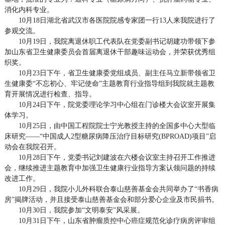
消化内科专业。
10月18日湖北省武汉市各医院院感专家团一行13人来我院进行了
参观交流。
10月19日，我院离退休职工代表队在党委副书记胡建功带领下参
加山东省卫生健康委员会首届离退休干部趣味运动会，并荣获优秀组
织奖。
10月23日下午，省卫生健康委党组成员、副主任马立新带领省卫
生健康委“不忘初心、牢记使命”主题教育行业指导组到我院就主题教
育开展情况进行检查、指导。
10月24日下午，院党委理论学习中心组在门诊楼大会议室开展集
体学习。
10月25日，由中国工程院院士宁光教授主持的全国多中心大型临
床研究——“中国成人2型糖尿病降压治疗目标研究(BPROAD)项目”启
动会在我院召开。
10月28日下午，党委书记刘建波在六楼会议室主持召开工作推进
会，继续推进主题教育中加强卫生健康行业指导方案认领问题的持续
改进工作。
10月29日，我院小儿外科联合泰山慈善基金会共同举办了“书香病
房”揭牌活动，并且接受泰山慈善基金会和部分爱心企业及市民捐书。
10月30日，我院参加“文明泰安”风采展。
10月31日下午，山东省肿瘤质控中心癌症规范化诊疗病房评审组