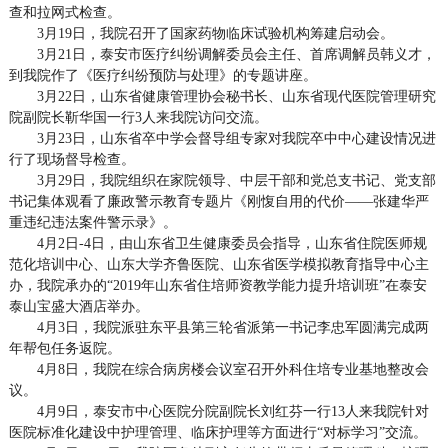
查和拉网式检查。
3月19日，我院召开了国家药物临床试验机构筹建启动会。
3月21日，泰安市医疗纠纷调解委员会主任、首席调解员韩义才，
到我院作了《医疗纠纷预防与处理》的专题讲座。
3月22日，山东省健康管理协会秘书长、山东省现代医院管理研究
院副院长靳华国一行3人来我院访问交流。
3月23日，山东省卒中学会督导组专家对我院卒中中心建设情况进
行了现场督导检查。
3月29日，我院组织在家院领导、中层干部和党总支书记、党支部
书记集体观看了廉政警示教育专题片《刚愎自用的代价——张建华严
重违纪违法案件警示录》。
4月2日-4日，由山东省卫生健康委员会指导，山东省住院医师规
范化培训中心、山东大学齐鲁医院、山东省医学模拟教育指导中心主
办，我院承办的“2019年山东省住培师资教学能力提升培训班”在泰安
泰山宝盛大酒店举办。
4月3日，我院派驻东平县第三轮省派第一书记李忠军圆满完成两
年帮包任务返院。
4月8日，我院在综合病房楼会议室召开外科住培专业基地整改会
议。
4月9日，泰安市中心医院分院副院长刘红芬一行13人来我院针对
医院标准化建设中护理管理、临床护理等方面进行“对标学习”交流。