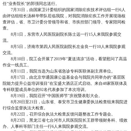
任“业务院长”的郭强同志送行。
7月31日，由国家卫计委组织的国家消除疟疾技术评估组一行6人
由评估组组长汤林华带队莅临我院，对我院消除疟疾工作开展现场核
查评估，省、市卫计委分管领导和省、市疾控部门领导、专家陪同检
查。
8月1日，东营市人民医院副院长陈士远一行15人来我院参观交
流。
8月5日，济南市第四人民医院副院长左金良一行10人来我院参观
交流。
8月10日，院工会开展了2019年“夏送清凉”活动，看望慰问了高温
作业一线员工。
8月11日，我院当选为山东省急诊专科医联体副主席单位。
8月17日，由北京华通国康公益基金会与我院共同举办的“基层医
院能力提升公益培训项目”在宝盛大酒店正式启动。来自48家医联体及
专科联盟成员单位的92名代表参加了本次培训。
8月19日，我院召开“中国医师节”庆祝暨表彰大会。
8月20日至21日，山东省、泰安市卫生健康委执法检查组来我院进
行综合监督执法大检查。
8月22日，召开综合执法大检查反馈问题整改工作专题会。
8月23日，黑龙江省七台河市人民医院院长王群带领财务科、绩效
办、人事科等部门主任一行6人来我院参观交流。