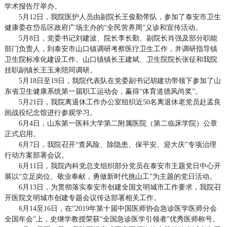
学术报告厅举办。
5月12日，我院医护人员由副院长王俊勤带队，参加了泰安市卫生
健康委在岱岳区政府广场主办的“全民营养周”义诊和宣传活动。
5月8日，党委书记刘建波、院长李长勤、副院长肖强及部分职能
部门负责人，到泰安市山口镇调研考察医疗卫生工作，并调研指导镇
卫生院标准化建设工作。山口镇镇长王建斌、卫生院院长张征和我院
挂职副镇长王玉来陪同调研。
5月18日至19日，我院代表队在党委副书记胡建功带领下参加了山
东省卫生健康系统第一届职工运动会，赢得“体育道德风尚奖”。
5月21日，我院离退休工作办公室组织近50名离退休老党员赴孟良
崮战役纪念馆进行参观学习。
6月4日，山东第一医科大学第二附属医院（第二临床学院）公章
正式启用。
6月7日，我院召开“查风险、除隐患、保平安、迎大庆”专项治理
行动方案部署会议。
6月11日，我院内科党总支组织部分党员在泰安市主题党日中心开
展以“立足岗位、敬业奉献，勇做新时代挑山工”为主题的党日活动。
6月13日，为贯彻落实泰安市创建全国文明城市工作要求，我院召
开医院文明城市创建专题会议传达部署相关工作。
6月14至16日，在“2019年第十届中国医师协会急诊医学医师分会
全国年会”上，史继学教授荣获“全国急诊医学引领者”优秀医师称号。