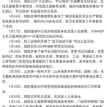
1月16日，我院召开“不忘初心、牢记使命”主题教育总结会议，总
结主题教育开展情况，对巩固主题教育成果、做好问题整改和推动“不
忘初心、牢记使命”长效落实作出安排。
1月16日，我院史继学教授带队参加了“泰安高新区安全生产暨急
诊急救业务培训班”。辖区内150余名社区、村卫生室医务工作者参加
了培训。
1月17日，我院邀请中日友好医院医务处负责人应娇茜、大外科护
士长王薇来院进行VTE规范防治知识培训。
1月18日，院工会组织开展了“送万福进万家”书法公益活动。
1月18日，我院召开2020年物价管理员培训会。
1月20日，我院开展了春节走访慰问活动。党委书记刘建波，党委
副书记、院长李长勤，副院长肖强，带领党办、工会、离退休工作办
公室等部门负责同志看望慰问了部分离退休老领导、老专家代表，并
将医院的关怀和新春祝福送给他们。
1月20日，山东第一医科大学（山东省医学科学院）副校（院）长
王鹏程来院检查指导中国大学生医学技术技能大赛护理学赛道比赛工
作。
1月20日，我院紧急召开新型冠状病毒感染的肺炎防控工作部署
会。
1月20日，我院召开民主党派、无党派人士座谈会。
1月21日，副院长王俊勤带领医院感染管理科、门诊部对医院门急
诊、发热门诊工作进行检查，就发热就诊患者如何预检分诊、鉴别和