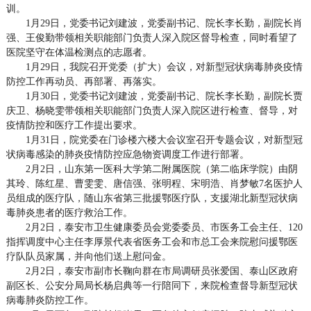
训。
1月29日，党委书记刘建波，党委副书记、院长李长勤，副院长肖
强、王俊勤带领相关职能部门负责人深入院区督导检查，同时看望了
医院坚守在体温检测点的志愿者。
1月29日，我院召开党委（扩大）会议，对新型冠状病毒肺炎疫情
防控工作再动员、再部署、再落实。
1月30日，党委书记刘建波，党委副书记、院长李长勤，副院长贾
庆卫、杨晓雯带领相关职能部门负责人深入院区进行检查、督导，对
疫情防控和医疗工作提出要求。
1月31日，院党委在门诊楼六楼大会议室召开专题会议，对新型冠
状病毒感染的肺炎疫情防控应急物资调度工作进行部署。
2月2日，山东第一医科大学第二附属医院（第二临床学院）由阴
其玲、陈红星、曹雯雯、唐信强、张明程、宋明浩、肖梦敏7名医护人
员组成的医疗队，随山东省第三批援鄂医疗队，支援湖北新型冠状病
毒肺炎患者的医疗救治工作。
2月2日，泰安市卫生健康委员会党委委员、市医务工会主任、120
指挥调度中心主任李厚景代表省医务工会和市总工会来院慰问援鄂医
疗队队员家属，并向他们送上慰问金。
2月2日，泰安市副市长鞠向群在市局调研员张爱国、泰山区政府
副区长、公安分局局长杨启典等一行陪同下，来院检查督导新型冠状
病毒肺炎防控工作。