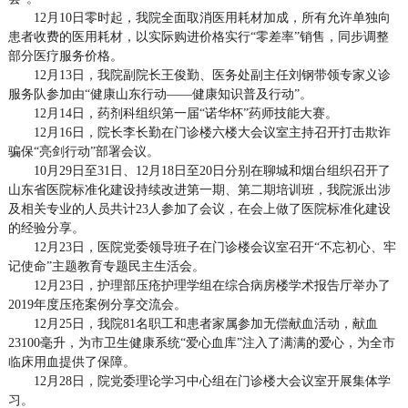
12月10日零时起，我院全面取消医用耗材加成，所有允许单独向
患者收费的医用耗材，以实际购进价格实行“零差率”销售，同步调整
部分医疗服务价格。
12月13日，我院副院长王俊勤、医务处副主任刘钢带领专家义诊
服务队参加由“健康山东行动——健康知识普及行动”。
12月14日，药剂科组织第一届“诺华杯”药师技能大赛。
12月16日，院长李长勤在门诊楼六楼大会议室主持召开打击欺诈
骗保“亮剑行动”部署会议。
10月29日至31日、12月18日至20日分别在聊城和烟台组织召开了
山东省医院标准化建设持续改进第一期、第二期培训班，我院派出涉
及相关专业的人员共计23人参加了会议，在会上做了医院标准化建设
的经验分享。
12月23日，医院党委领导班子在门诊楼会议室召开“不忘初心、牢
记使命”主题教育专题民主生活会。
12月23日，护理部压疮护理学组在综合病房楼学术报告厅举办了
2019年度压疮案例分享交流会。
12月25日，我院81名职工和患者家属参加无偿献血活动，献血
23100毫升，为市卫生健康系统“爱心血库”注入了满满的爱心，为全市
临床用血提供了保障。
12月28日，院党委理论学习中心组在门诊楼大会议室开展集体学
习。