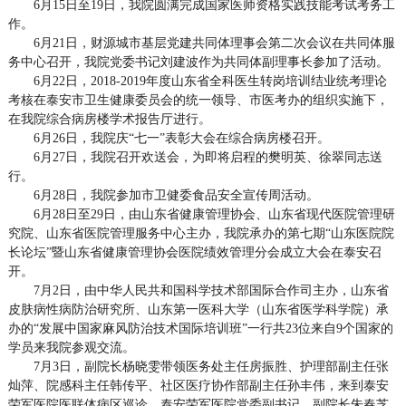
6月15日至19日，我院圆满完成国家医师资格实践技能考试考务工
作。
6月21日，财源城市基层党建共同体理事会第二次会议在共同体服
务中心召开，我院党委书记刘建波作为共同体副理事长参加了活动。
6月22日，2018-2019年度山东省全科医生转岗培训结业统考理论
考核在泰安市卫生健康委员会的统一领导、市医考办的组织实施下，
在我院综合病房楼学术报告厅进行。
6月26日，我院庆“七一”表彰大会在综合病房楼召开。
6月27日，我院召开欢送会，为即将启程的樊明英、徐翠同志送
行。
6月28日，我院参加市卫健委食品安全宣传周活动。
6月28日至29日，由山东省健康管理协会、山东省现代医院管理研
究院、山东省医院管理服务中心主办，我院承办的第七期“山东医院院
长论坛”暨山东省健康管理协会医院绩效管理分会成立大会在泰安召
开。
7月2日，由中华人民共和国科学技术部国际合作司主办，山东省
皮肤病性病防治研究所、山东第一医科大学（山东省医学科学院）承
办的“发展中国家麻风防治技术国际培训班”一行共23位来自9个国家的
学员来我院参观交流。
7月3日，副院长杨晓雯带领医务处主任房振胜、护理部副主任张
灿萍、院感科主任韩传平、社区医疗协作部副主任孙丰伟，来到泰安
荣军医院医联体病区巡诊，泰安荣军医院党委副书记、副院长朱春芝