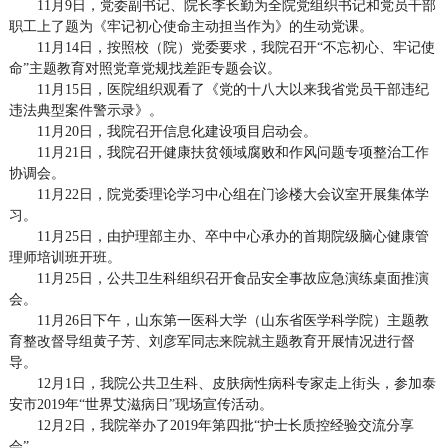
11月9日，党委副书记、院长李长勤为全院党组织书记和党员干部
职工上了题为《牢记初心使命主动担当作为》的生动党课。
11月14日，按照校（院）党委要求，我院召开“不忘初心、牢记使
命”主题教育对照党章党规找差距专题会议。
11月15日，医院组织观看了《党的十八大以来我省党员干部违纪
违法典型案件警示录》。
11月20日，我院召开信息化建设项目启动会。
11月21日，我院召开健康扶贫领域腐败和作风问题专项整治工作
协调会。
11月22日，院党委理论学习中心组在门诊楼大会议室开展集体学
习。
11月25日，由护理部主办、卒中中心承办的首期院级脑心健康管
理师培训班开班。
11月25日，公共卫生科组织召开食品安全事故应急演练桌面推演
会。
11月26日下午，山东第一医科大学（山东省医学科学院）主题教
育整改督导组黄子芳、刘彦军同志来院就主题教育开展情况进行督
导。
12月1日，我院公共卫生科、皮肤病性病科专家走上街头，参加泰
安市2019年“世界艾滋病日”现场宣传活动。
12月2日，我院举办了2019年第四批“护士长质控经验交流分享
会”。