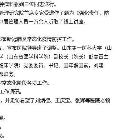
、肿瘤科张娴三位同志送行。
院管理研究院首席专家受邀作了题为《强化责任、防
中层管理人员一万余人听取了线上讲座。
部署新冠肺炎常态化疫情防控工作。
议，宣布医院领导班子调整。山东第一医科大学（山
学（山东省医学科学院）副校长（院长）彭春雷主
临床学院）
党委委员、书记。因年龄因素，刘建
部职务。
控常态化阶段各项工作。
工作调研。
进度，并走访看望了刘炳德、王庆宝、张辉等医院老领
展。
。
会。