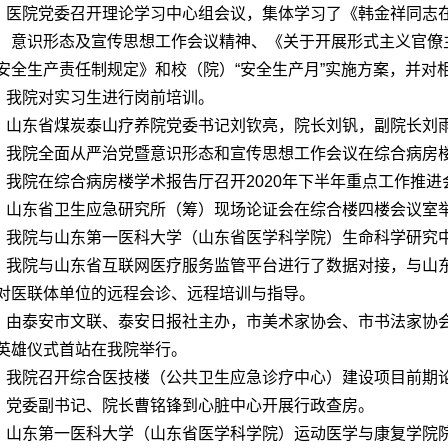
日，医院党委召开理论学习中心组会议，集体学习了《韩金祥同志在
）意识形态及宣传思想工作会议精神、《关于开展形式主义官僚
安全生产责任制规定》和校（院）“安全生产月”实施方案，并对
日，我院对实习生进行岗前培训。
日，山东省煤炭泰山疗养院党委书记刘钦亮，院长刘钒，副院长刘
日，我院全面从严治党暨意识形态和宣传思想工作会议在综合病房
日，我院在综合病房楼学术报告厅召开2020年下半年重点工作推进
日，山东省卫生应急研究所（筹）现场论证会在综合楼四楼会议室
日，我院与山东第一医科大学（山东省医学科学院）生命科学研究
日，我院与山东省互联网医疗服务监管平台进行了数据对接，与山
对医联体单位的远程会诊、远程培训与指导。
日，由泰安市文联、泰安日报社主办，市美术家协会、市书法家协会
英雄仪式首站在我院举行。
日，我院召开综合医技楼（公共卫生应急诊疗中心）建设项目前期
日，党委副书记、院长曹铭锋到心脏中心开展行政查房。
日，山东第一医科大学（山东省医学科学院）运动医学与康复学院