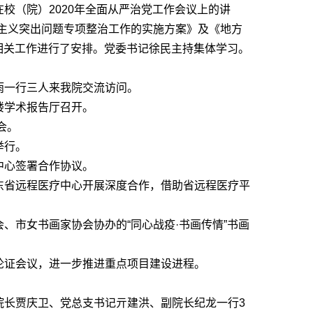
校（院）2020年全面从严治党工作会议上的讲
主义突出问题专项整治工作的实施方案》及《地方
相关工作进行了安排。党委书记徐民主持集体学习。
雨一行三人来我院交流访问。
楼学术报告厅召开。
会。
举行。
中心签署合作协议。
东省远程医疗中心开展深度合作，借助省远程医疗平
、市女书画家协会协办的“同心战疫·书画传情”书画
论证会议，进一步推进重点项目建设进程。
院长贾庆卫、党总支书记亓建洪、副院长纪龙一行3