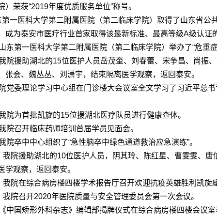
院）
荣获“2019年度优质服务单位”称号。
东第一医科大学第二附属医院
（第二临床学院）
取得了山东省公
，成为泰安市医疗行业首家取得该最新标准、最高等级A级认证
，山东第一医科大学第二附属医院
（第二临床学院）
举办了“危重
，我院援助湖北的15位医护人员岳茂奎、刘春蕾、宋争昌、尚振
、张会、魏丛丛、刘潇宇，结束隔离医学观察，返回泰安。
，院党委理论学习中心组在门诊楼大会议室全文学习了习近平总书记
，我院为首批凯旋的15位援湖北医疗队员进行健康查体。
，我院召开临床药师培训首届学员见面会。
，我院卒中中心组织了“急性脑卒中绿色通道救治应急演练”。
日，我院援助湖北的10位医护人员，阴其玲、陈红星、曹雯雯、
医学观察，返回泰安。
日，我院在综合病房楼四楼学术报告厅召开欢迎抗疫英雄胜利凯旋
日，我院召开2020年医院质量与安全管理委员会第一次会议。
，《中国矫形外科杂志》编辑部揭牌仪式在综合病房楼四楼会议室