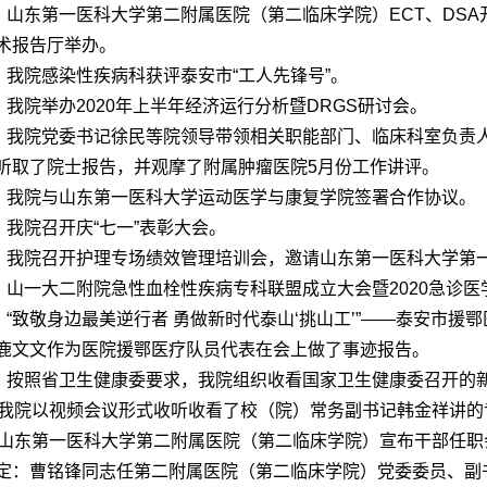
日，山东第一医科大学第二附属医院
（第二临床学院）
ECT、DS
术报告厅举办。
日，我院感染性疾病科获评泰安市“工人先锋号”。
日，我院举办2020年上半年经济运行分析暨DRGS研讨会。
日，我院党委书记徐民等院领导带领相关职能部门、临床科室负责
听取了院士报告，并观摩了附属肿瘤医院5月份工作讲评。
日，我院与山东第一医科大学运动医学与康复学院签署合作协议。
日，我院召开庆“七一”表彰大会。
日，我院召开护理专场绩效管理培训会，邀请山东第一医科大学第
日，山一大二附院急性血栓性疾病专科联盟成立大会暨2020急诊
日，“致敬身边最美逆行者 勇做新时代泰山‘挑山工’”——泰安市
鹿文文作为医院援鄂医疗队员代表在会上做了事迹报告。
日，按照省卫生健康委要求，我院组织收看国家卫生健康委召开的
，我院以视频会议形式收听收看了校（院）常务副书记韩金祥讲的
，山东第一医科大学第二附属医院
（第二临床学院）
宣布干部任职
定：曹铭锋同志任第二附属医院
（第二临床学院）
党委委员、副