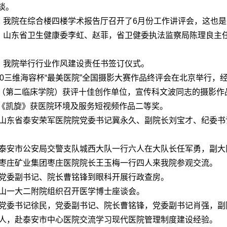
谈。
日，我院在综合楼四楼学术报告厅召开了6月份工作讲评会，这也
日，山东省卫生健康委李虹、赵菲，省卫健委执法监察局陈理良主
日，我院举行行业作风建设责任书签订仪式。
020三维海容杯“最美医院”全国摄影大赛作品终评会在北京举行
（第二临床学院）
获评十佳创作单位，宣传科文波同志的摄影作
《凯旋》获医院环境及服务短视频作品二等奖。
，山东省泰安荣军医院院党委书记冀永久、副院长刘宝才、纪委书
，泰安市公安局交警支队城西大队一行六人在大队长任军勇，副
，枣庄矿业集团枣庄医院院长王玉梅一行四人来我院参观交流。
，党委副书记、院长曹铭锋到眼科开展行政查房。
，山一大二附院组织召开医学博士座谈会。
，党委书记徐民，党委副书记、院长曹铭锋，党委副书记肖强，
3人，赴泰安市中心医院交流学习现代医院管理制度建设经验。