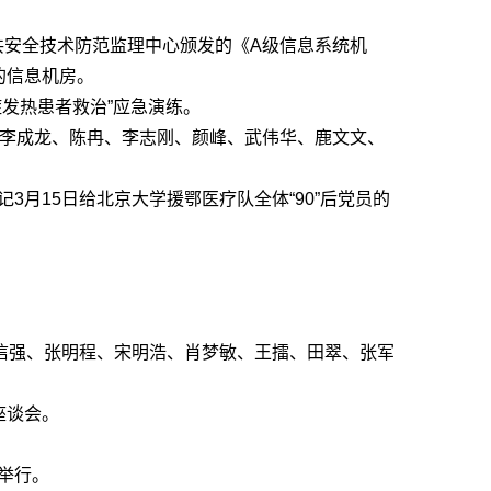
共安全技术防范监理中心颁发的《A级信息系统机
的信息机房。
症发热患者救治”应急演练。
、李成龙、陈冉、李志刚、颜峰、武伟华、鹿文文、
3月15日给北京大学援鄂医疗队全体“90”后党员的
唐信强、张明程、宋明浩、肖梦敏、王擂、田翠、张军
座谈会。
举行。