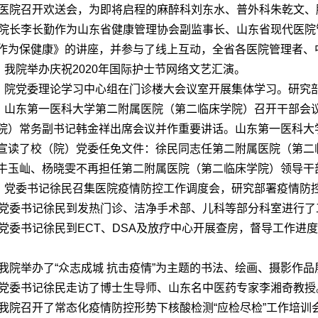
，医院召开欢送会，为即将启程的麻醉科刘东水、普外科朱乾文
，院长李长勤作为山东省健康管理协会副监事长、山东省现代医
作为保健康》的讲座，并参与了线上互动，全省各医院管理者、
日，我院举办庆祝2020年国际护士节网络文艺汇演。
日，院党委理论学习中心组在门诊楼大会议室开展集体学习。研究
日，山东第一医科大学第二附属医院
（第二临床学院）
召开干部会
院）常务副书记韩金祥出席会议并作重要讲话。山东第一医科大
宣读了校（院）党委任免文件：徐民同志任第二附属医院
（第二
牛玉屾、杨晓雯不再担任第二附属医院
（第二临床学院）
领导干
日，党委书记徐民召集医院疫情防控工作调度会，研究部署疫情防
，党委书记徐民到发热门诊、洁净手术部、儿科等部分科室进行了
，党委书记徐民到ECT、DSA及放疗中心开展查房，督导工作
，我院举办了“众志成城 抗击疫情”为主题的书法、绘画、摄影作品
，党委书记徐民走访了博士生导师、山东名中医药专家李湘奇教授
，我院召开了常态化疫情防控形势下核酸检测“应检尽检”工作培训