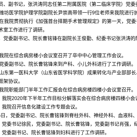
员、副书记，张洪涛同志任第二附属医院
（第二临床学院）
党委
，潍坊医学院护理学院副院长尹崇高带领一行9位老师来我院进行
，在我院贯彻执行《加强首台择期手术管理规定》的第一天，党
术室工作进行了调研。
8日，党委副书记、院长曹铭锋在副院长王俊勤、纪委书记张洪涛
，我院在综合病房楼小会议室召开了卒中中心管理工作会议。
，党委副书记、院长曹铭锋来到产科、小儿外科进行了工作调研。
，山东第一医科大学（山东省医学科学院）成果转化与产业部部长
框架协议。
，我院职能部门半年工作汇报会在综合病房楼四楼小会议室召开。
日，我院2020年下半年工作目标分解落实会在综合病房楼四楼小
日，我院召开信息化建设工作专题会议。
--16日，党委副书记、院长曹铭锋到脊柱外科、神经外科、血液
日，党委书记徐民，党委副书记、院长曹铭锋，党委副书记肖强，
日，党委副书记、院长曹铭锋到妇科进行了工作调研。