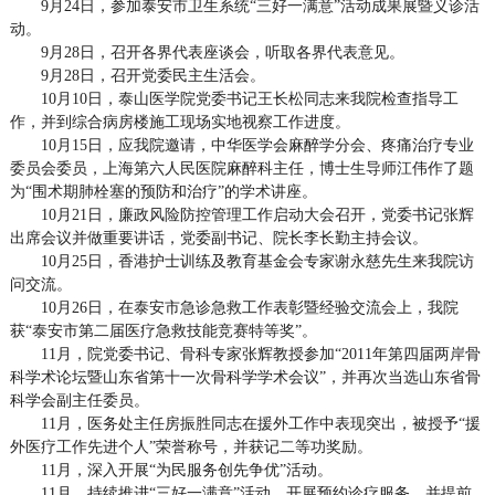
9月24日，参加泰安市卫生系统“三好一满意”活动成果展暨义诊活
动。
9月28日，召开各界代表座谈会，听取各界代表意见。
9月28日，召开党委民主生活会。
10月10日，泰山医学院党委书记王长松同志来我院检查指导工
作，并到综合病房楼施工现场实地视察工作进度。
10月15日，应我院邀请，中华医学会麻醉学分会、疼痛治疗专业
委员会委员，上海第六人民医院麻醉科主任，博士生导师江伟作了题
为“围术期肺栓塞的预防和治疗”的学术讲座。
10月21日，廉政风险防控管理工作启动大会召开，党委书记张辉
出席会议并做重要讲话，党委副书记、院长李长勤主持会议。
10月25日，香港护士训练及教育基金会专家谢永慈先生来我院访
问交流。
10月26日，在泰安市急诊急救工作表彰暨经验交流会上，我院
获“泰安市第二届医疗急救技能竞赛特等奖”。
11月，院党委书记、骨科专家张辉教授参加“2011年第四届两岸骨
科学术论坛暨山东省第十一次骨科学学术会议”，并再次当选山东省骨
科学会副主任委员。
11月，医务处主任房振胜同志在援外工作中表现突出，被授予“援
外医疗工作先进个人”荣誉称号，并获记二等功奖励。
11月，深入开展“为民服务创先争优”活动。
11月，持续推进“三好一满意”活动，开展预约诊疗服务，并提前