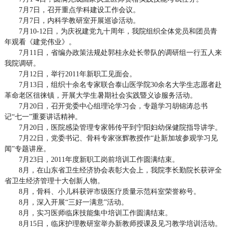
7月7日，召开重点学科建设工作会议。
7月7日，内科学教研室开展巡诊活动。
7月10-12日，为庆祝建党九十周年，我院组织全体党员和团员青
年观看《建党伟业》。
7月11日，省编办政策法规处郭桂永处长带队的调研组一行五人来
我院调研。
7月12日，举行2011年新职工见面会。
7月13日，组织十余名专家联合泰山医学院30余名大学生志愿者赴
革命老区徂徕镇，开展大学生暑期社会实践暨义诊服务活动。
7月20日，召开党委中心组理论学习会，专题学习胡锦涛总书
记“七一”重要讲话精神。
7月20日，医院感染管理专家韩传平到宁阳妇幼保健院指导讲学。
7月22日，党委书记、骨科专家张辉教授作“赴新加坡参观学习见
闻”专题讲座。
7月23日，2011年度新职工岗前培训工作圆满结束。
8月，在山东省卫生经济协会表彰大会上，我院李长勤院长获评全
省卫生经济管理十大创新人物。
8月，骨科、小儿科获评市级医疗质量示范科室荣誉称号。
8月，深入开展“三好一满意”活动。
8月，实习医师临床技能集中培训工作圆满结束。
8月15日，临床护理教研室举办新教师授课及见习教学培训活动。