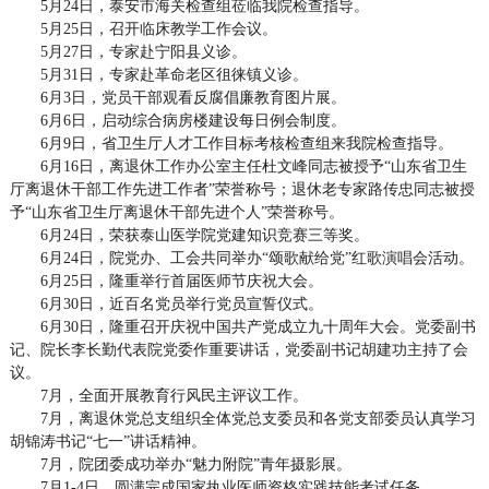
5月24日，泰安市海关检查组莅临我院检查指导。
5月25日，召开临床教学工作会议。
5月27日，专家赴宁阳县义诊。
5月31日，专家赴革命老区徂徕镇义诊。
6月3日，党员干部观看反腐倡廉教育图片展。
6月6日，启动综合病房楼建设每日例会制度。
6月9日，省卫生厅人才工作目标考核检查组来我院检查指导。
6月16日，离退休工作办公室主任杜文峰同志被授予“山东省卫生
厅离退休干部工作先进工作者”荣誉称号；退休老专家路传忠同志被授
予“山东省卫生厅离退休干部先进个人”荣誉称号。
6月24日，荣获泰山医学院党建知识竞赛三等奖。
6月24日，院党办、工会共同举办“颂歌献给党”红歌演唱会活动。
6月25日，隆重举行首届医师节庆祝大会。
6月30日，近百名党员举行党员宣誓仪式。
6月30日，隆重召开庆祝中国共产党成立九十周年大会。党委副书
记、院长李长勤代表院党委作重要讲话，党委副书记胡建功主持了会
议。
7月，全面开展教育行风民主评议工作。
7月，离退休党总支组织全体党总支委员和各党支部委员认真学习
胡锦涛书记“七一”讲话精神。
7月，院团委成功举办“魅力附院”青年摄影展。
7月1-4日，圆满完成国家执业医师资格实践技能考试任务。