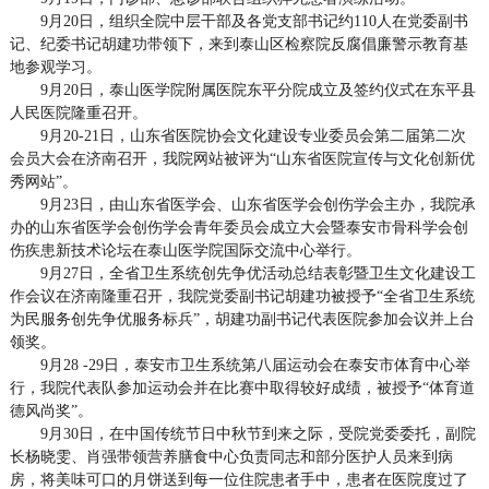
9月20日，组织全院中层干部及各党支部书记约110人在党委副书
记、纪委书记胡建功带领下，来到泰山区检察院反腐倡廉警示教育基
地参观学习。
9月20日，泰山医学院附属医院东平分院成立及签约仪式在东平县
人民医院隆重召开。
9月20-21日，山东省医院协会文化建设专业委员会第二届第二次
会员大会在济南召开，我院网站被评为“山东省医院宣传与文化创新优
秀网站”。
9月23日，由山东省医学会、山东省医学会创伤学会主办，我院承
办的山东省医学会创伤学会青年委员会成立大会暨泰安市骨科学会创
伤疾患新技术论坛在泰山医学院国际交流中心举行。
9月27日，全省卫生系统创先争优活动总结表彰暨卫生文化建设工
作会议在济南隆重召开，我院党委副书记胡建功被授予“全省卫生系统
为民服务创先争优服务标兵”，胡建功副书记代表医院参加会议并上台
领奖。
9月28 -29日，泰安市卫生系统第八届运动会在泰安市体育中心举
行，我院代表队参加运动会并在比赛中取得较好成绩，被授予“体育道
德风尚奖”。
9月30日，在中国传统节日中秋节到来之际，受院党委委托，副院
长杨晓雯、肖强带领营养膳食中心负责同志和部分医护人员来到病
房，将美味可口的月饼送到每一位住院患者手中，患者在医院度过了