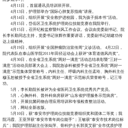
4月11日 ，首届通讯员培训班开班。
4月13日，护理部举办“国际心肺复苏指南”讲座。
4月14日，组织开展“安全救护进校园，我为孩子捐本书”活动。
4月15日，岱岳区卫生系统护理岗位技能竞赛在我院举行。
4月15日，召开纪检监察暨纠风工作会议。会议由党委副书记、院
长李长勤同志主持，党委书记张辉作重要讲话，党委副书记胡建功传
达上级精神。
4月19日，组织开展“全国肿瘤防治宣传周”义诊活动。 4月22日，
院代表队在泰山医学院2011年田径运动会上获评“体育道德风尚奖”。
4月30日，在全省卫生系统“两好一满意”活动总结表彰暨“三好一
满意”活动动员部署大会上，我院急诊科被授予全省卫生系统“两好一
满意”示范集体荣誉称号，内科主任、呼吸内科主任孟玲、胸外科主任
穆玉恕被授予全省卫生系统“两好一满意”示范标兵荣誉称号，记三等
功。
5月，李长勤院长被评为全省医药卫生系统优秀共产党员。
5月，心胸外科、普外科病房获评“山东省护理服务示范病房”。
5月，开展抗菌药物合理应用培训和专项检查整治活动。
5月，网站全新改版。
5月10日，获“泰安市护理岗位技能竞赛组织奖和团体二等奖；我
院冯霞、王亚萍获“泰安市青年岗位能手”；王敏获“泰安市技术岗位标
兵”；我院护理部副主任张灿萍、骨科护士长郭英艾获“全市优质护理