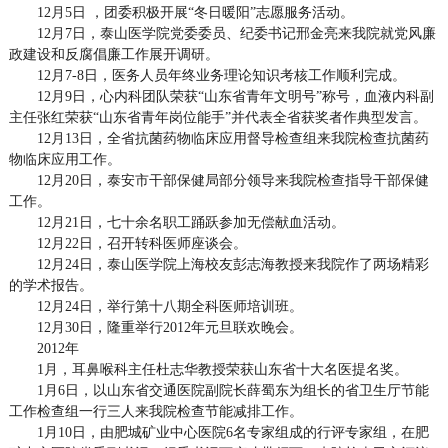
12月5日 ，团委积极开展“冬日暖阳”志愿服务活动。
12月7日，泰山医学院党委委员、纪委书记邢金亮来我院就党风廉
政建设和反腐倡廉工作展开调研。
12月7-8日，医务人员年终业务理论知识考核工作顺利完成。
12月9日，心内科团队荣获“山东省青年文明号”称号，血液内科副
主任张红荣获“山东省青年岗位能手”并代表全省获奖者作典型发言。
12月13日，全省抗菌药物临床应用督导检查组来我院检查抗菌药
物临床应用工作。
12月20日，泰安市干部保健局部分领导来我院检查指导干部保健
工作。
12月21日，七十余名职工踊跃参加无偿献血活动。
12月22日，召开转科医师座谈会。
12月24日，泰山医学院上海校友彭志海教授来我院作了两场精彩
的学术报告。
12月24日，举行第十八期全科医师培训班。
12月30日，隆重举行2012年元旦联欢晚会。
2012年
1月，耳鼻喉科主任杜志华教授荣获山东省十大名医提名奖。
1月6日，以山东省交通医院副院长薛蜀东为组长的省卫生厅节能
工作检查组一行三人来我院检查节能减排工作。
1月10日，由肥城矿业中心医院6名专家组成的行评专家组，在肥