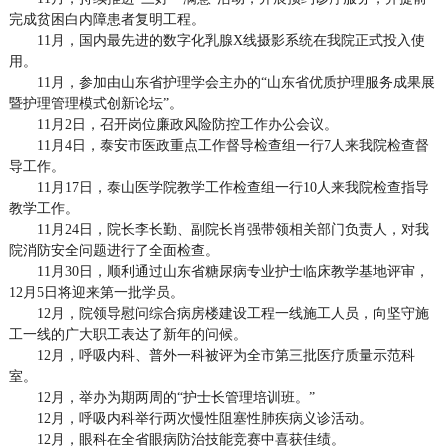
完成贫困白内障患者复明工程。
11月，国内最先进的数字化乳腺X线摄影系统在我院正式投入使
用。
11月，参加由山东省护理学会主办的“山东省优质护理服务成果展
暨护理管理模式创新论坛”。
11月2日，召开岗位廉政风险防控工作办公会议。
11月4日，泰安市医政重点工作督导检查组一行7人来我院检查督
导工作。
11月17日，泰山医学院教学工作检查组一行10人来我院检查指导
教学工作。
11月24日，院长李长勤、副院长肖强带领相关部门负责人，对我
院消防安全问题进行了全面检查。
11月30日，顺利通过山东省糖尿病专业护士临床教学基地评审，
12月5日将迎来第一批学员。
12月，院领导慰问综合病房楼建设工程一线施工人员，向坚守施
工一线的广大职工表达了新年的问候。
12月，呼吸内科、普外一科被评为全市第三批医疗质量示范科
室。
12月，举办为期两周的“护士长管理培训班。”
12月，呼吸内科举行两次慢性阻塞性肺疾病义诊活动。
12月，眼科在全省眼病防治技能竞赛中喜获佳绩。