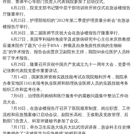
作部、查体中心等部门负责人代表我院参加了启动仪式。
6月22日，院党支部书记暨中层干部培训班开班仪式在急诊楼报告
厅隆重举行。
6月25日，护理部组织的“2012年第二季度护理质量分析会”在急诊
楼报告厅举行。
6月26日，第二届医师节庆祝大会在急诊楼报告厅隆重举行。
6月27日，美国亨利福特免疫学及皮肤病研究中心主任米庆胜教授
应邀来院作了题为“小分子RNA：肿瘤及自身免疫性疾病的生物标
志”的学术报告。报告会由贾庆卫副院长主持，我院60余位医护人员聆
听了学术报告。
6月29日，隆重召开庆祝中国共产党成立九十一周年大会，党委书
记张辉代表院党委作重要讲话。
7月1-4日，国家医师资格实践技能考试在我院顺利开考，我院承
办泰安地区1161名报考执业医师和助理执业医师人员的实践技能考务
组织工作和监考任务。
7月6日，治理医药购销和医疗服务中的腐败问题集中整治工作动
员大会。
7月10日，在急诊楼报告厅召开了医院规章制度、岗位职责、工作
流程和应急预案修订启动会议。副院长高松、王俊勤及党政管理、后
勤部门负责人、科室评建秘书参加了会议。
7月17日，举办卫生应急大练兵大比武培训讲座，急诊科主任史继
学教授作了“灾难医学与应急救援”的精彩讲座。