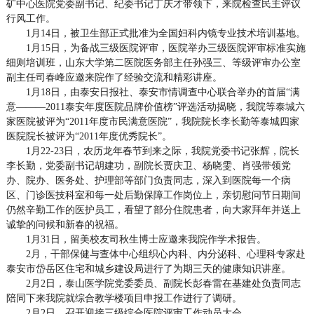
矿中心医院党委副书记、纪委书记丁庆才带领下，来院检查民主评议
行风工作。
1月14日，被卫生部正式批准为全国妇科内镜专业技术培训基地。
1月15日，为备战三级医院评审，医院举办三级医院评审标准实施
细则培训班，山东大学第二医院医务部主任孙强三、等级评审办公室
副主任司春峰应邀来院作了经验交流和精彩讲座。
1月18日，由泰安日报社、泰安市情调查中心联合举办的首届“满
意———2011泰安年度医院品牌价值榜”评选活动揭晓，我院等泰城六
家医院被评为“2011年度市民满意医院”，我院院长李长勤等泰城四家
医院院长被评为“2011年度优秀院长”。
1月22-23日，农历龙年春节到来之际，我院党委书记张辉，院长
李长勤，党委副书记胡建功，副院长贾庆卫、杨晓雯、肖强带领党
办、院办、医务处、护理部等部门负责同志，深入到医院每一个病
区、门诊医技科室和每一处后勤保障工作岗位上，亲切慰问节日期间
仍然辛勤工作的医护员工，看望了部分住院患者，向大家拜年并送上
诚挚的问候和新春的祝福。
1月31日，留美校友司秋生博士应邀来我院作学术报告。
2月，干部保健与查体中心组织心内科、内分泌科、心理科专家赴
泰安市岱岳区住宅和城乡建设局进行了为期三天的健康知识讲座。
2月2日，泰山医学院党委委员、副院长彭春雷在基建处负责同志
陪同下来我院就综合教学楼项目申报工作进行了调研。
2月2日，召开迎接三级综合医院评审工作动员大会。