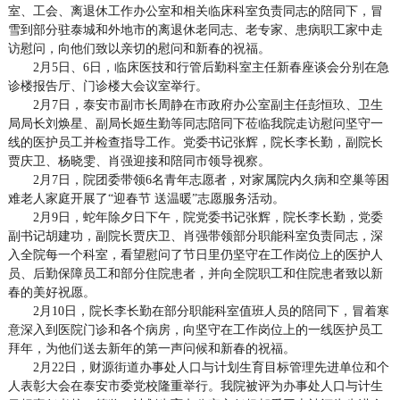
室、工会、离退休工作办公室和相关临床科室负责同志的陪同下，冒
雪到部分驻泰城和外地市的离退休老同志、老专家、患病职工家中走
访慰问，向他们致以亲切的慰问和新春的祝福。
2月5日、6日，临床医技和行管后勤科室主任新春座谈会分别在急
诊楼报告厅、门诊楼大会议室举行。
2月7日，泰安市副市长周静在市政府办公室副主任彭恒玖、卫生
局局长刘焕星、副局长姬生勤等同志陪同下莅临我院走访慰问坚守一
线的医护员工并检查指导工作。党委书记张辉，院长李长勤，副院长
贾庆卫、杨晓雯、肖强迎接和陪同市领导视察。
2月7日，院团委带领6名青年志愿者，对家属院内久病和空巢等困
难老人家庭开展了“迎春节 送温暖”志愿服务活动。
2月9日，蛇年除夕日下午，院党委书记张辉，院长李长勤，党委
副书记胡建功，副院长贾庆卫、肖强带领部分职能科室负责同志，深
入全院每一个科室，看望慰问了节日里仍坚守在工作岗位上的医护人
员、后勤保障员工和部分住院患者，并向全院职工和住院患者致以新
春的美好祝愿。
2月10日，院长李长勤在部分职能科室值班人员的陪同下，冒着寒
意深入到医院门诊和各个病房，向坚守在工作岗位上的一线医护员工
拜年，为他们送去新年的第一声问候和新春的祝福。
2月22日，财源街道办事处人口与计划生育目标管理先进单位和个
人表彰大会在泰安市委党校隆重举行。我院被评为办事处人口与计生