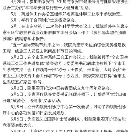
4月28日，参加由泰安市卫生局与泰安市健康保健与健康管理协会
联合主办的“幸福泰安健康行暨千人健身走”活动。
5月，离退休工作办公室组织75名离退休职工赴东平参观游览。
5月，举行了合同制护士选拔座谈会。
5月，在山东省第十二次普外科学学术会议上，我院普外科首席专
家王庆宝教授在该会议肝胆胰学组分会场上作了《胰胆隔离吻合预防
胰漏》的精彩学术报告。
“五一”国际劳动节到来之际，我院为坚守岗位的综合病房楼建设
工程一线施工人员送去慰问品和节日的问候。
5月3日，在全市卫生系统工会工作会议上，我院被授予“全市卫生
系统工会工作先进集体”荣誉称号；党委副书记胡建功被授予“全市卫
生系统支持工会工作领导干部”称号；王俊英、张喜善、孟玲荣获“全
市卫生系统优秀工会工作者”称号；徐西胜、南秀荣家庭获得“全市卫
生系统五好家庭”称号。
5月3日，隆重召开纪念中国共青团成立九十周年座谈会。
5月5日，专家医疗队在党委书记张辉带领下，赴岱岳区大汶口镇
开展“献爱心、送健康”义诊活动。
5月9日，召开内镜微创诊疗中心第一次会议，讨论了内镜微创诊
疗中心的各项制度和日后发展规划。
5月9日，为庆祝5.12国际护士节的到来，我院隆重召开护理技能
竞赛暨表彰大会。
5月10日，山东省卫生厅人才工作目标考核专家组于振海、牛梅莲