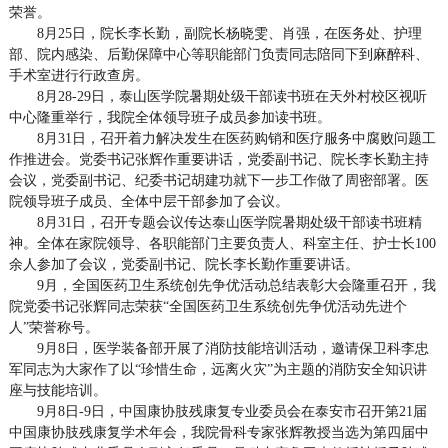
荣誉。
8月25日，院长李长勤，副院长杨晓雯、肖强，在医务处、护理
部、院内感染、后勤保障中心等职能部门负责同志陪同下到麻醉科、
手术室进行行政查房。
8月28-29日，泰山医学院暑期处级干部读书班在天外村校区视听
中心隆重举行，我院全体领导班子成员参加读书班。
8月31日，召开着力解决发生在医药购销和医疗服务中腐败问题工
作推进会。党委书记张辉作重要讲话，党委副书记、院长李长勤主持
会议，党委副书记、纪委书记胡建功就下一步工作做了周密部署。医
院领导班子成员、全体中层干部参加了会议。
8月31日，召开专题会议传达泰山医学院暑期处级干部读书班精
神。全体在家院领导、各职能部门主要负责人、科室主任、护士长100
余人参加了会议，党委副书记、院长李长勤作重要讲话。
9月，全国医药卫生系统创先争优活动总结表彰大会隆重召开，我
院党委书记张辉同志荣获“全国医药卫生系统创先争优活动先进个
人”荣誉称号。
9月8日，医学装备部开展了消防技能培训活动，邀请保卫科李忠
军同志为大家作了以“珍惜生命，远离火灾”为主题的消防安全知识讲
座与技能培训。
9月8日-9日，中国康协肢残康复专业委员会在泰安市召开第21届
中国康协肢残康复学术年会，我院骨科专家张辉教授当选为第四届中