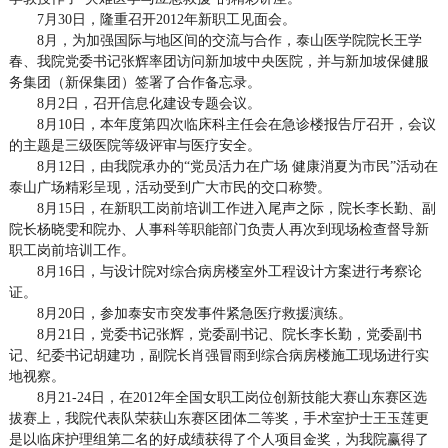
7月30日，隆重召开2012年新职工见面会。
8月，为加强国际与地区间的交流与合作，泰山医学院院长王学
春、我院党委书记张辉率团访问新加坡中央医院，并与新加坡保健服
务集团（新保集团）签署了合作备忘录。
8月2日，召开信息化建设专题会议。
8月10日，本年度第四次临床科主任会在急诊楼报告厅召开，会议
的主题是三级医院等级评审与医疗安全。
8月12日，由我院承办的“党员活力在广场 健康消夏为市民”活动在
泰山广场精彩呈现，活动受到广大市民的交口称赞。
8月15日，在新职工岗前培训工作进入尾声之际，院长李长勤、副
院长杨晓雯和院办、人事科等职能部门负责人再次到现场检查督导新
职工岗前培训工作。
8月16日，与设计院对综合病房楼室外工程设计方案进行考察论
证。
8月20日，参加泰安市突发事件紧急医疗救援演练。
8月21日，党委书记张辉，党委副书记、院长李长勤，党委副书
记、纪委书记胡建功，副院长肖强冒雨到综合病房楼施工现场进行实
地视察。
8月21-24日，在2012年全国女职工岗位创新技能大赛山东赛区选
拔赛上，我院代表队荣获山东赛区团体二等奖，手术室护士王玉莲更
是以临床护理组第二名的好成绩获得了个人项目金奖，为我院赢得了