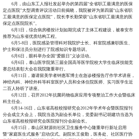
6月，由山东工人报社发起举办的第四届“全省职工最满意的医保
定点医院”大型调查评议活动日前揭晓，我院被评为第四届“山东省职
工最满意的医保定点医院”，院长李长勤荣获“山东省职工最满意的医
保定点医院院长”。
6月1日，综合病房楼按计划如期完成了主体工程建设，被泰安市
推荐为山东省优质结构工程。
6月5-8日，医院感染管理科对我院护士长、科室院感兼职医生、
护士和保洁员分别进行了院感知识专题培训。
6月6日，眼科举办全国“爱眼日”义诊活动。
6月6日，泰山医学院第三届全国高等医学院校大学生临床技能竞
赛总结表彰大会在我院隆重举行。
6月11日，邀请留美学者钟惠军博士在急诊楼报告厅作学术讲座，
神经内科、神经外科等科室医护人员和全体住院医师、实习医学生近
二百人聆听了讲座。
6月12日，召开2012年抗菌药物临床应用专项整治工作大会暨临床
科主任会。
6月14-16日，山东省高校校报研究会2012年学术年会暨医院报刊
分会成立大会上，我院当选为副会长单位，党委副书记胡建功当选为
山东省高校校报研究会医院报刊分会副会长。
6月15日，泰山区财源街社区卫生服务中心隆重举行新址启用
暨“家庭医生式服务”启动仪式。副院长王俊勤，医务处、社区医疗协