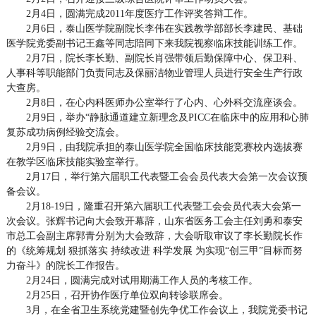
2月4日，圆满完成2011年度医疗工作评奖答辩工作。
2月6日，泰山医学院副院长李伟在实践教学部部长李建民、基础
医学院党委副书记王鑫等同志陪同下来我院视察临床技能训练工作。
2月7日，院长李长勤、副院长肖强带领后勤保障中心、保卫科、
人事科等职能部门负责同志及保丽洁物业管理人员进行安全生产行政
大查房。
2月8日，在心内科医师办公室举行了心内、心外科交流座谈会。
2月9日，举办“静脉通道建立新理念及PICC在临床中的应用和心肺
复苏成功病例经验交流会。
2月9日，由我院承担的泰山医学院全国临床技能竞赛校内选拔赛
在教学区临床技能实验室举行。
2月17日，举行第六届职工代表暨工会会员代表大会第一次会议预
备会议。
2月18-19日，隆重召开第六届职工代表暨工会会员代表大会第一
次会议。张辉书记向大会致开幕辞，山东省医务工会主任刘勇和泰安
市总工会副主席郭青分别为大会致辞，大会听取审议了李长勤院长作
的《统筹规划 狠抓落实 持续改进 科学发展 为实现“创三甲”目标而努
力奋斗》的院长工作报告。
2月24日，圆满完成对试用期满工作人员的考核工作。
2月25日，召开协作医疗单位双向转诊联席会。
3月，在全省卫生系统党建暨创先争优工作会议上，我院党委书记