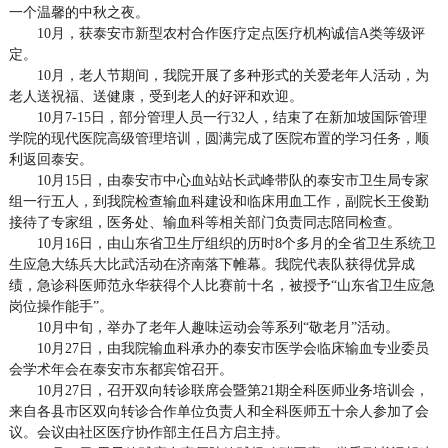
一个温馨的中秋之夜。
10月，获泰安市新型农村合作医疗定点医疗机构诚信A类等级评
定。
10月，老人节期间，我院开展了多种形式的关爱老年人活动，为
老人送祝福、送健康，受到老人的好评和欢迎。
10月7-15日，部分管理人员一行32人，结束了在新加坡国际管理
学院的现代医院高级管理培训，圆满完成了医院布置的学习任务，顺
利返回泰安。
10月15日，由泰安市中心血站站长武峰带队的泰安市卫生局专家
组一行五人，到我院检查输血科建设和临床用血工作，副院长王俊勤
接待了专家组，医务处、输血科等相关部门负责同志陪同检查。
10月16日，由山东省卫生厅组织的历时8个多月的全省卫生系统卫
生应急大练兵大比武活动在济南落下帷幕。我院代表队获得优异成
绩，急诊科医师范永华获得个人比赛前十名，被授予“山东省卫生应急
岗位操作能手”。
10月中旬，举办了老年人趣味运动会等系列“敬老月”活动。
10月27日，由我院输血科承办的泰安市医学会临床输血专业委员
会学术年会在泰安市东都宾馆召开。
10月27日，召开双向转诊联席会暨第21期全科医师业务培训会，
来自各县市区双向转诊合作单位负责人和全科医师五十余人参加了会
议。会议由社区医疗协作部主任吕方启主持。