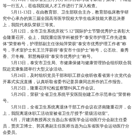
等一行五人，莅临我院就人才工作进行了深入检查。
5月11-13日，在由教育部、卫生部联合主办，教育部临床教学研
究中心承办的第三届全国高等医学院校大学生临床技能大赛总决赛
上，我院代表队荣获三等奖。
5月12日，全市卫生系统庆祝“5.12”国际护士节暨优秀护士表彰大
会隆重召开。会上，我院重症医学科被授予“泰安市护理工作先进集
体”荣誉称号，护理部副主任张灿萍荣获“泰安市优秀护理工作者”称
号，手术室护士长王兰萍获得“泰安市十佳护士”称号，公丕欣、秦秀
香、亓冬梅、郭慧梅获得“泰安市优秀护士”称号。
5月13日，泰安市卫生局、市健康保健与健康管理协会组织联合我
院赴宏康集团举行大型义诊活动。
5月24日，及时组织党员干部和职工群众收听收看省第十次党代会
开幕式实况直播，认真听取省委书记姜异康同志所作的工作报告。
5月25日，隆重召开纪检监察暨纠风工作会议。
5月29日，荣获“全省卫生系统平安医院创建工作示范单位”荣誉称
号。
5月31日，全省卫生系统离退休干部工作会议在济南隆重召开，会
上，我院离退休职工活动室被省卫生厅授予“星级活动室”。
6月，亓建洪教授再次当选山东省医学会运动医疗分会副主任委
员，贾庆卫博士、郭其勇副主任医师当选为山东省医学会运动医疗分
会委员。