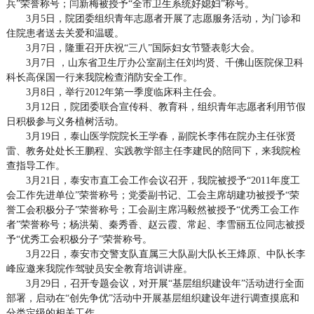
兵”荣誉称号；闫新梅被授予“全市卫生系统好媳妇”称号。
3月5日，院团委组织青年志愿者开展了志愿服务活动，为门诊和
住院患者送去关爱和温暖。
3月7日，隆重召开庆祝“三八”国际妇女节暨表彰大会。
3月7日 ，山东省卫生厅办公室副主任刘均贤、千佛山医院保卫科
科长高保国一行来我院检查消防安全工作。
3月8日，举行2012年第一季度临床科主任会。
3月12日，院团委联合宣传科、教育科，组织青年志愿者利用节假
日积极参与义务植树活动。
3月19日，泰山医学院院长王学春，副院长李伟在院办主任张贤
雷、教务处处长王鹏程、实践教学部主任李建民的陪同下，来我院检
查指导工作。
3月21日，泰安市直工会工作会议召开，我院被授予“2011年度工
会工作先进单位”荣誉称号；党委副书记、工会主席胡建功被授予“荣
誉工会积极分子”荣誉称号；工会副主席冯毅然被授予“优秀工会工作
者”荣誉称号；杨洪菊、秦秀香、赵云霞、常起、李雪丽五位同志被授
予“优秀工会积极分子”荣誉称号。
3月22日，泰安市交警支队直属三大队副大队长王烽原、中队长李
峰应邀来我院作驾驶员安全教育培训讲座。
3月29日，召开专题会议，对开展“基层组织建设年”活动进行全面
部署，启动在“创先争优”活动中开展基层组织建设年进行调查摸底和
分类定级的相关工作。