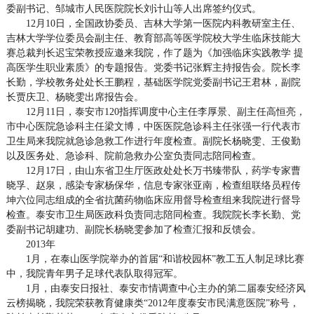
委副书记、邹城市人民医院院长刘计山等人出席签约仪式。
12月10日，全国政协委员、吉林大学第一医院内科教研室主任、
吉林大学学位委员会副主任、教育部高等医学院校大学生临床技能大
赛总裁判长迟宝荣教授应邀来我院，作了题为《加强临床实践教学 提
高医学生职业素质》的专题报告。党委书记张辉主持报告会。院长李
长勤，学校教务处处长王鹏程，基础医学院党委副书记王君林，副院
长贾庆卫、杨晓雯出席报告会。
12月11日，泰安市120指挥调度中心主任李厚景、副主任高恒亮，
市中心医院急诊科主任梁文博，中医医院急诊科主任张强一行代表市
卫生局来我院就急诊急救工作进行年度检查。副院长杨晓雯、王俊勤
以及医务处、急诊科、院前急救办公室负责同志陪同检查。
12月17日，由山东省卫生厅医政处处长万书臻带队，药学专家曹
晓孚、赵泉，感染专家杨保华，信息专家张亚南，检查组联络员程传
坤六位同志组成的全省抗菌药物临床应用督导检查组来我院进行督导
检查。泰安市卫生局医政科负责同志陪同检查。我院院长李长勤、党
委副书记胡建功、副院长杨晓雯参加了检查汇报和反馈会。
2013年
1月，在泰山医学院举办的首届“和谐校园杯”教工五人制足球比赛
中，我院青年男子足球代表队取得冠军。
1月，由泰安日报社、泰安市情调查中心主办的第二届泰安经济风
云榜揭晓，我院荣获教育健康类“2012年度泰安市民满意医院”称号，