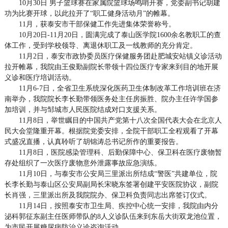
10月30日 男子篮球赛在家属院篮球场鸣哨开赛，党委副书记胡建
功为比赛开球，以此拉开了“职工健身活动月”的帷幕。
11月，获泰安市干部保健工作先进集体荣誉称号。
10月20日-11月20日，圆满完成了泰山医学院1600余名教职工的查
体工作，受到学校领导、离退休职工及一线教师的充分肯定。
11月2日，泰安市政协委员医疗保健服务团赴肥城安站镇义诊活动
拉开帷幕，我院由王俊勤副院长带领十四位医疗专家来到目的地开展
义诊和医疗培训活动。
11月6-7日，全省卫生系统深化医药卫生体制改革工作培训班在济
南举办，我院院长李长勤带领医务处主任房振胜、院办主任许学国参
加培训，并与邹城市人民医院结成对口支援关系。
11月8日，举世瞩目的中国共产党第十八次全国代表大会在北京人
民大会堂隆重开幕。根据院党委安排，全院干部职工全程观看了开幕
式盛况直播，认真聆听了胡锦涛总书记所作的重要报告。
11月8日，医院感染管理科、后勤保障中心、保卫科在医疗废物暂
存处组织了一次医疗废物意外泄露事故应急演练。
11月10日，与泰安市公安局三里派出所结成“警医”共建单位，院
长李长勤与泰山区公安局副局长宋晓东签署创建平安医院协议，副院
长肖强，三里派出所及我院院办、保卫科负责同志出席签订仪式。
11月14日，按照泰安市卫生局、疾控中心统一安排，我院由内分
泌科郭征东副主任医师带队的8人义诊队伍来到东岳大街双龙池位置，
为市民开展糖尿病防治义诊咨询活动。