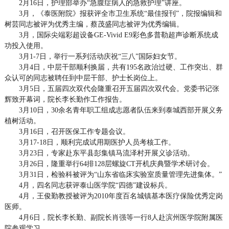
2月16日，护理部举办“急腹症病人的急救护理”讲座。
3月，《泰医附院》报获评全市卫生系统“最佳报刊”，院报编辑和
树芸同志被评为优秀主编，蔡茂盛同志被评为优秀编辑。
3月，国际尖端彩超设备GE-Vivid E9彩色多普勒超声诊断系统成
功投入使用。
3月1-7日，举行一系列活动庆祝“三八”国际妇女节。
3月4日，中层干部顺利换届，共有195名政治过硬、工作突出、群
众认可的同志被聘任到中层干部、护士长岗位上。
3月5日，五届四次双代会隆重召开五届四次双代会。党委书记张
辉致开幕词，院长李长勤作工作报告。
3月10日，30余名青年职工组成志愿者队伍来到泰城西部开展义务
植树活动。
3月16日，召开医保工作专题会议。
3月17-18日，顺利完成试用期医护人员考核工作。
3月23日，专家赴东平县彭集镇马流泽村开展义诊活动。
3月26日，隆重举行64排128层螺旋CT开机庆典暨学术研讨会。
3月31日，检验科被评为“山东省临床实验室质量管理先进集体。”
4月，四名同志获评泰山医学院“四德”建设标兵。
4月，王俊勤教授被评为2010年度百名城镇基本医疗保险优秀定岗
医师。
4月6日，院长李长勤、副院长肖强等一行8人赴滨州医学院附属医
院参观学习。