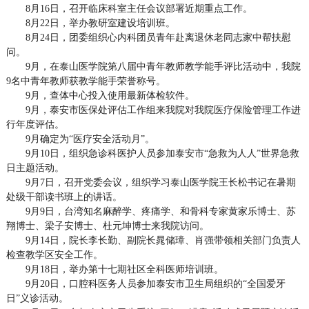
8月16日，召开临床科室主任会议部署近期重点工作。
8月22日，举办教研室建设培训班。
8月24日，团委组织心内科团员青年赴离退休老同志家中帮扶慰
问。
9月，在泰山医学院第八届中青年教师教学能手评比活动中，我院
9名中青年教师获教学能手荣誉称号。
9月，查体中心投入使用最新体检软件。
9月，泰安市医保处评估工作组来我院对我院医疗保险管理工作进
行年度评估。
9月确定为“医疗安全活动月”。
9月10日，组织急诊科医护人员参加泰安市“急救为人人”世界急救
日主题活动。
9月7日，召开党委会议，组织学习泰山医学院王长松书记在暑期
处级干部读书班上的讲话。
9月9日，台湾知名麻醉学、疼痛学、和骨科专家黄家乐博士、苏
翔博士、梁子安博士、杜元坤博士来我院访问。
9月14日，院长李长勤、副院长晁储璋、肖强带领相关部门负责人
检查教学区安全工作。
9月18日，举办第十七期社区全科医师培训班。
9月20日，口腔科医务人员参加泰安市卫生局组织的“全国爱牙
日”义诊活动。