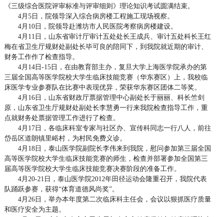
《三级综合医院评审标准与评审细则》理论知识考试圆满结束。
4月5日，院领导深入综合病房楼工程施工现场视察。
4月10日，院领导赴潍坊市人民医院考察病房楼建设。
4月11日，山东省审计厅审计五处处长王成兵、审计五处科长王红
梅在省卫生厅规财处副处长毕可良的陪同下，到我院就近期的审计、
财务工作作了检查指导。
4月14日-15日，在由教育部主办，复旦大学上海医学院承办的第
三届全国高等医学院校大学生临床技能竞赛（华东赛区）上，我校临
床医学专业参赛队在比赛中表现优异，荣获华东赛区团体二等奖。
4月16日，山东省财政厅票据管理中心副处长于丽丽、科长竺剑
原，山东省卫生厅规财处副处长李慧勇一行来我院检查指导工作，重
点就财务处票据管理工作进行了检查。
4月17日，各临床科室专家与社区办、宣传科同志一行八人，前往
岱岳区道朗镇里峪村，为村民免费义诊。
4月18日，泰山医学院副院长李伟来到我院，慰问参加第三届全国
高等医学院校大学生临床技能竞赛的师生，检查并部署参加全国第三
届高等医学院校大学生临床技能竞赛决赛阶段的准备工作。
4月20-21日，泰山医学院2012年田径运动会隆重召开，我院代表
队踊跃参赛，获得“体育道德风尚奖”。
4月26日，举办本年度第二次临床科主任会，会议以狠抓医疗质量
和医疗安全为主题。