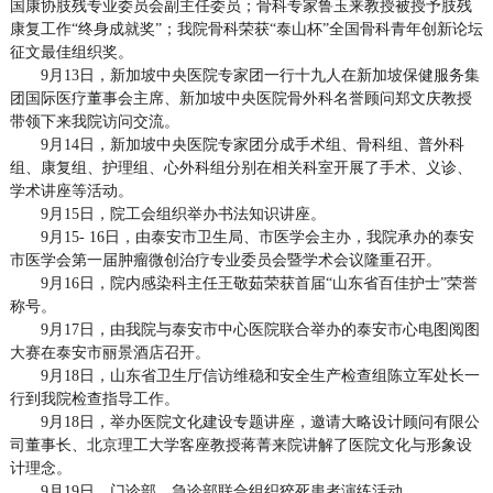
国康协肢残专业委员会副主任委员；骨科专家鲁玉来教授被授予肢残
康复工作“终身成就奖”；我院骨科荣获“泰山杯”全国骨科青年创新论坛
征文最佳组织奖。
9月13日，新加坡中央医院专家团一行十九人在新加坡保健服务集
团国际医疗董事会主席、新加坡中央医院骨外科名誉顾问郑文庆教授
带领下来我院访问交流。
9月14日，新加坡中央医院专家团分成手术组、骨科组、普外科
组、康复组、护理组、心外科组分别在相关科室开展了手术、义诊、
学术讲座等活动。
9月15日，院工会组织举办书法知识讲座。
9月15- 16日，由泰安市卫生局、市医学会主办，我院承办的泰安
市医学会第一届肿瘤微创治疗专业委员会暨学术会议隆重召开。
9月16日，院内感染科主任王敬茹荣获首届“山东省百佳护士”荣誉
称号。
9月17日，由我院与泰安市中心医院联合举办的泰安市心电图阅图
大赛在泰安市丽景酒店召开。
9月18日，山东省卫生厅信访维稳和安全生产检查组陈立军处长一
行到我院检查指导工作。
9月18日，举办医院文化建设专题讲座，邀请大略设计顾问有限公
司董事长、北京理工大学客座教授蒋菁来院讲解了医院文化与形象设
计理念。
9月19日，门诊部、急诊部联合组织猝死患者演练活动。