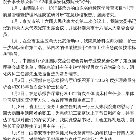
院长李长勤荣获“2012年度泰安优秀院长”称号。
1月，由我院主办、护理部承办的山东省继续医学教育项目“护理
质量管理暨护理风险防范研讨班”在急诊楼报告厅圆满结束。
1月，泰安市第十六届人民代表大会第二次会议上，我院党委书记
张辉作为人大代表光荣出席会议，并被补选为市十六届人大常委会委
员。
1月，在全市卫生应急大比武活动中，我院急诊科医师刘健、护士
王少华以全市第二名、第四名的佳绩被授予“全市卫生应急岗位技术标
兵”称号。
1月，中国医疗保健国际交流促进会胃病专业委员会公布了第五届
理事会成员名单，我院急诊科主任史继学教授再次当选为副会长，消
化内科主任邵先玉教授当选为常务理事。
1月2日，护理部在急诊楼报告厅组织召开了“2012年度护理质量分
析会和2013年首次全体护士长会”。
1月3日，在急诊报告厅举行2013年首次全体临床科主任会，集体
学习培训医院评审方法，布置评审近期重点工作。
1月8日，省卫生厅医务工会主任刘勇一行三人来我院走访慰问了
因大病而生活困难的职工，为患病职工家庭送上了节日慰问金，并表
达了组织对他们的深切关怀。我院党委副书记、工会主席胡建功，副
院长王俊勤迎接了刘勇主任一行。
1月9日，由泰安市干部保健局局长葛菁带队的考核组一行四人来
院检查指导，对我院的干部保健与查体工作进行年度考核。