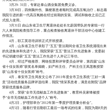
3月29- 31日，专家赴泰山酒业集团免费义诊。
3月30日，四例脑外伤、脑梗塞患者顺利完成高压氧治疗，标志着
我院引进的新一代高压氧舱在经过前期的安装、调试和验收之后已正
式投入使用。
3月31日 由山东省卫生厅离退休处处长乞蔚国带队的专家组一行
六人来我院检查指导工作，重点检查验收离退休干部活动中心创建工
作情况。
4月，职工英语培训班正式开班授课。
4月，山东省卫生厅表彰了“五五”普法期间全省卫生系统涌现出来
的先进集体和先进个人，我院荣获“五五”普法工作先进集体，党委副
书记胡建功获“五五”普法工作先进个人并记三等功。
4月，经过严格推荐、网络投票和评审委员会评审，第四届“山东
省十佳女医师”获奖名单揭晓，妇产科主任、产科主任王凤莲教授荣
获“山东省十佳女医师”称号。
4月，泰安市卫生局发文公布了2011年度全市卫生系统“三好一满
意”活动优质服务品牌评选结果，我院“情深系患者，满意在附院”品牌
荣获优质服务品牌。
4月，荣获“全市无偿献血工作先进集体”，教育科吴家锋被授
予“全市无偿献血工作先进个人”称号。
4月2日，护理部举办“2012年第一季度护理质量分析会”。
4月5日，随着行管后勤职工最后一场考试的结束，我院为期8天的