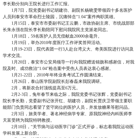
李长勤分别向王院长进行工作汇报。
1月7日，院党委副书记胡建功、副院长杨晓雯带领四十多名医护
人员到泰安市革命烈士陵园，沉痛悼念“1.04”案件殉职英雄。
1月15日，泰安市市委副书记王云鹏，市政协副主席、市统战部部
长朱永强在院长李长勤陪同下慰问我院民主党派老同志。
1月18日，59名医护人员无偿献血20000余毫升。
1月19日，举办2010年度医疗工作评奖答辩活动。
1月19-23日，院代表团一行3人赴台湾义大、奇美医院进行访问及
学术交流。
1月20日，泰安市公安局领导一行向我院赠送锦旗和感谢信，对我
院及时、成功救治“1.04”枪击案中受伤人员表达衷心感谢。
1月21-22日，2010年年终业务考试工作圆满结束。
1月26日，泰山医学院副院长彭春磊来我院调研。
2月，将新农合封顶线提高至6万元。
2月2-3日，兔年春节来临之际，我院党委书记张辉，党委副书记
院长李长勤，党委副书记张开红、胡建功，副院长贾庆卫带领主要职
能部门负责同志看望了坚守岗位的医护人员，并发放糖果等慰问品。
2月3日，旅美学者、著名神经病学专家、原我院神经内科医师李
天富受聘为我院特聘教授。
2月10日，“关节病与运动医学门诊”正式开诊，标志着我院运动医
学科发展上新台阶。