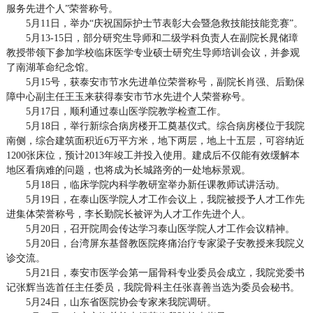
服务先进个人”荣誉称号。
5月11日，举办“庆祝国际护士节表彰大会暨急救技能技能竞赛”。
5月13-15日，部分研究生导师和二级学科负责人在副院长晁储璋
教授带领下参加学校临床医学专业硕士研究生导师培训会议，并参观
了南湖革命纪念馆。
5月15号，获泰安市节水先进单位荣誉称号，副院长肖强、后勤保
障中心副主任王玉来获得泰安市节水先进个人荣誉称号。
5月17日，顺利通过泰山医学院教学检查工作。
5月18日，举行新综合病房楼开工奠基仪式。综合病房楼位于我院
南侧，综合建筑面积近6万平方米，地下两层，地上十五层，可容纳近
1200张床位，预计2013年竣工并投入使用。建成后不仅能有效缓解本
地区看病难的问题，也将成为长城路旁的一处地标景观。
5月18日，临床学院内科学教研室举办新任课教师试讲活动。
5月19日，在泰山医学院人才工作会议上，我院被授予人才工作先
进集体荣誉称号，李长勤院长被评为人才工作先进个人。
5月20日，召开院周会传达学习泰山医学院人才工作会议精神。
5月20日，台湾屏东基督教医院疼痛治疗专家梁子安教授来我院义
诊交流。
5月21日，泰安市医学会第一届骨科专业委员会成立，我院党委书
记张辉当选首任主任委员，我院骨科主任张喜善当选为委员会秘书。
5月24日，山东省医院协会专家来我院调研。