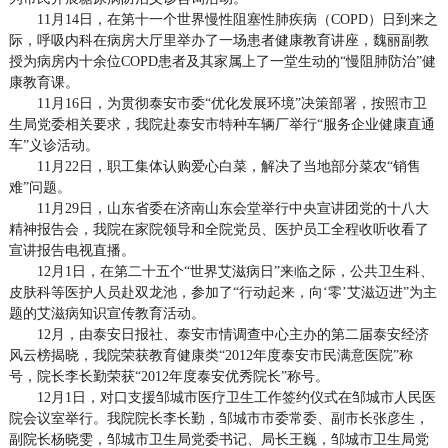
11月14日，在第十一个世界慢性阻塞性肺疾病（COPD）日到来之
际，呼吸内科在病房大厅里举办了一场患者健康教育讲座，魏丽副教
授为病房内十余位COPD患者及其家属上了一堂生动的“慢阻肺防治”健
康教育课。
11月16日，为贯彻泰安市委“优化发展环境”决策部署，按照市卫
生局党委相关要求，我院赴泰安市特种车辆厂举行“服务企业健康直通
车”义诊活动。
11月22日，职工集体认购爱心白菜，解决了当地部分菜农“销售
难”问题。
11月29日，山东省委在济南山东会堂举行中央宣讲团党的十八大
精神报告会，我院在家院领导和全院党员、医护员工全程收听收看了
宣讲报告电视直播。
12月1日，在第二十五个“世界艾滋病日”来临之际，公共卫生科、
皮肤科等医护人员赴双龙池，参加了“行动起来，向‘零’艾滋迈进”为主
题的艾滋病知识宣传教育活动。
12月，由泰安日报社、泰安市情调查中心主办的第二届泰安经济
风云榜揭晓，我院荣获教育健康类“2012年度泰安市民满意医院”称
号，院长李长勤荣获“2012年度泰安优秀院长”称号。
12月1日，对口支援邹城市医疗卫生工作签约仪式在邹城市人民医
院会议室举行。我院院长李长勤，邹城市市委常委、副市长张彦生，
副院长杨晓雯，邹城市卫生局党委书记、局长王巍，邹城市卫生局党