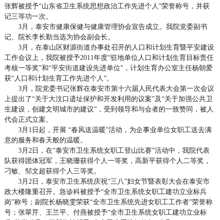
张辉被授予“山东省卫生系统思想政治工作先进个人”荣誉称号，并获
记三等功一次。
3月，泰安市健康保健与健康管理协会宣告成立。我院党委副书
记、院长李长勤当选为协会副会长。
3月，在泰山区财源街道办事处召开的人口和计划生育暨平安建设
工作会议上，我院被授予2011年度“驻地单位人口和计划生育目标责任
考核一等奖”和“平安街道建设先进单位”，计划生育办公室主任杨朝爱
获“人口和计划生育工作先进个人”。
3月，院党委书记张辉在泰安市第十六届人民代表大会第一次会议
上提出了“关于大汶口遗址保护和开发利用的议案”及“关于加强公共卫
生建设，创建文明城市的建议”，受到领导和与会者的一致赞同，被人
代会正式立案。
3月1日起，开展 “春风送温暖”活动，为企事业单位女职工送去满
意的服务和春天般的温暖。
3月2日，在“泰安市卫生系统女职工登山比赛”活动中，我院代表
队获得团体冠军，王晓珊获得个人一等奖，高新平获得个人二等奖，
刁敏、邹文超获得个人三等奖。
3月2日，泰安市卫生系统庆祝“三八”妇女节暨表彰大会在泰安市
政大楼隆重召开。急诊科被授予“全市卫生系统女职工建功立业标兵
岗”称号；副院长杨晓雯荣获“全市卫生系统先进女职工工作者”荣誉称
号；张翠芹、王兰平、付燕被授予“全市卫生系统女职工建功立业标