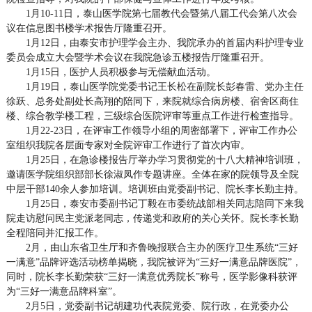
1月10-11日，泰山医学院第七届教代会暨第八届工代会第八次会
议在信息图书楼学术报告厅隆重召开。
1月12日，由泰安市护理学会主办、我院承办的首届内科护理专业
委员会成立大会暨学术会议在我院急诊五楼报告厅隆重召开。
1月15日，医护人员积极参与无偿献血活动。
1月19日，泰山医学院党委书记王长松在副院长彭春雷、党办主任
徐跃、总务处副处长高翔的陪同下，来院就综合病房楼、宿舍区商住
楼、综合教学楼工程，三级综合医院评审等重点工作进行检查指导。
1月22-23日，在评审工作领导小组的周密部署下，评审工作办公
室组织我院各层面专家对全院评审工作进行了首次内审。
1月25日，在急诊楼报告厅举办学习贯彻党的十八大精神培训班，
邀请医学院组织部部长徐淑凤作专题讲座。全体在家的院领导及全院
中层干部140余人参加培训。培训班由党委副书记、院长李长勤主持。
1月25日，泰安市委副书记丁毅在市委统战部相关同志陪同下来我
院走访慰问民主党派老同志，传递党和政府的关心关怀。院长李长勤
全程陪同并汇报工作。
2月，由山东省卫生厅和齐鲁晚报联合主办的医疗卫生系统“三好
一满意”品牌评选活动榜单揭晓，我院被评为“三好一满意品牌医院”，
同时，院长李长勤荣获“三好一满意优秀院长”称号，医学影像科获评
为“三好一满意品牌科室”。
2月5日，党委副书记胡建功代表院党委、院行政，在党委办公