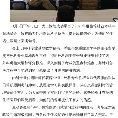
3月5日下午，
山一大二附院
成功举办了
2025年度
住培结业考核冲
刺动员会，旨在助力住培医师科学备考，提升应试信心，为他们的住
培生涯画上圆满句号。
会上，
内科专业基地教学秘书、呼吸与危重症医学科副主任曹雯
雯
与外科专业基地教学主任、泌尿外科副主任张维涛详细解读了内、
外科考核大纲和评分标准，
深入剖析了考试的重点和难点，并针对备
考过程中可能遇到的问题提出了具体的解决措施。
内科专业住培医师
代表
薛业恒、
外科专业住培医师代表
张皓哲从
日常积累到考前冲刺，从理论学习到实践操作，从心态调整到时间管
理等多个方面，为大家带来了实用且宝贵的经验。这些经验让在场的
住培医师们深受启发，为他们的备考提供了有力的借鉴。
互动答疑环节中，住培医师们就复习过程中的难点、考场应对策
略等问题积极提问，与各位主任和优秀住培医师进行了深入交流。主