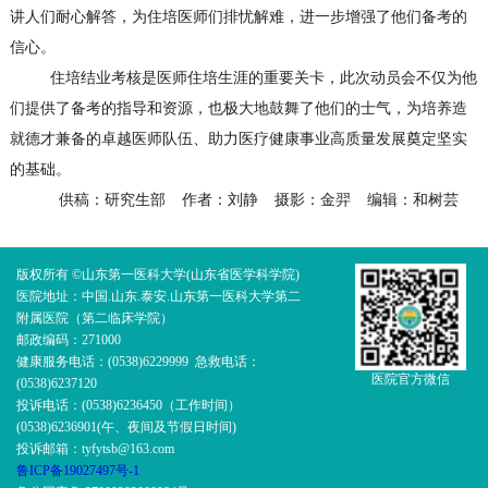
讲人们耐心解答，为住培医师们排忧解难，进一步增强了他们备考的
信心。
住培结业考核是
医师
住培生涯的重要关卡，此次动员会不仅为他
们提供了备考的指导和资源，也极大地鼓舞了他们的士气
，为培养造
就德才兼备的卓越医师队伍、助力医疗健康事业高质量发展
奠定坚实
的基础
。
供稿：研究生部
作者：刘静
摄影：金羿
编辑：和树芸
版权所有 ©山东第一医科大学(山东省医学科学院)
医院地址：中国.山东.泰安.山东第一医科大学第二
附属医院（第二临床学院）
邮政编码：271000
健康服务电话：(0538)6229999 急救电话：
医院官方微信
(0538)6237120
投诉电话：(0538)6236450（工作时间）
(0538)6236901(午、夜间及节假日时间)
投诉邮箱：tyfytsb@163.com
鲁ICP备19027497号-1